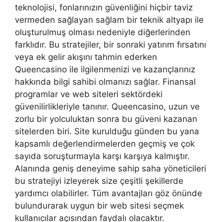
teknolojisi, fonlarınızın güvenliğini hiçbir taviz
vermeden sağlayan sağlam bir teknik altyapı ile
oluşturulmuş olması nedeniyle diğerlerinden
farklıdır. Bu stratejiler, bir sonraki yatırım fırsatını
veya ek gelir akışını tahmin ederken
Queencasino ile ilgilenmenizi ve kazançlarınız
hakkında bilgi sahibi olmanızı sağlar. Finansal
programlar ve web siteleri sektördeki
güvenilirlikleriyle tanınır. Queencasino, uzun ve
zorlu bir yolculuktan sonra bu güveni kazanan
sitelerden biri. Site kurulduğu günden bu yana
kapsamlı değerlendirmelerden geçmiş ve çok
sayıda soruşturmayla karşı karşıya kalmıştır.
Alanında geniş deneyime sahip saha yöneticileri
bu stratejiyi izleyerek size çeşitli şekillerde
yardımcı olabilirler. Tüm avantajları göz önünde
bulundurarak uygun bir web sitesi seçmek
kullanıcılar açısından faydalı olacaktır.