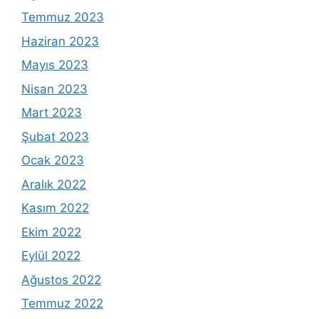
Temmuz 2023
Haziran 2023
Mayıs 2023
Nisan 2023
Mart 2023
Şubat 2023
Ocak 2023
Aralık 2022
Kasım 2022
Ekim 2022
Eylül 2022
Ağustos 2022
Temmuz 2022