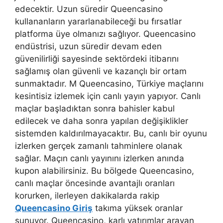
edecektir. Uzun süredir Queencasino
kullananların yararlanabileceği bu fırsatlar
platforma üye olmanızı sağlıyor. Queencasino
endüstrisi, uzun süredir devam eden
güvenilirliği sayesinde sektördeki itibarını
sağlamış olan güvenli ve kazançlı bir ortam
sunmaktadır. M Queencasino, Türkiye maçlarını
kesintisiz izlemek için canlı yayın yapıyor. Canlı
maçlar başladıktan sonra bahisler kabul
edilecek ve daha sonra yapılan değişiklikler
sistemden kaldırılmayacaktır. Bu, canlı bir oyunu
izlerken gerçek zamanlı tahminlere olanak
sağlar. Maçın canlı yayınını izlerken anında
kupon alabilirsiniz. Bu bölgede Queencasino,
canlı maçlar öncesinde avantajlı oranları
korurken, ilerleyen dakikalarda rakip
Queencasino Giriş
takıma yüksek oranlar
sunuyor. Queencasino, karlı yatırımlar arayan