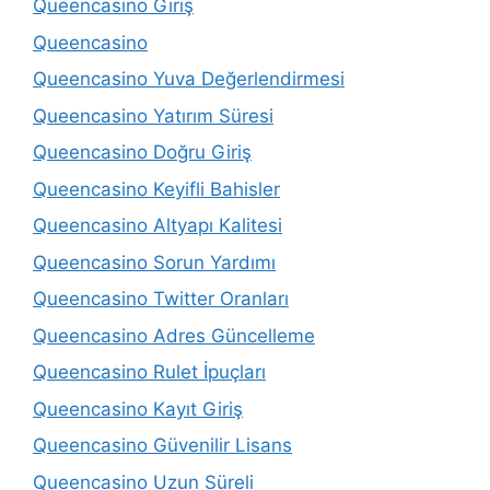
Queencasino Giriş
Queencasino
Queencasino Yuva Değerlendirmesi
Queencasino Yatırım Süresi
Queencasino Doğru Giriş
Queencasino Keyifli Bahisler
Queencasino Altyapı Kalitesi
Queencasino Sorun Yardımı
Queencasino Twitter Oranları
Queencasino Adres Güncelleme
Queencasino Rulet İpuçları
Queencasino Kayıt Giriş
Queencasino Güvenilir Lisans
Queencasino Uzun Süreli