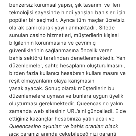
benzersiz kurumsal yapısı, şık tasarımı ve ileri
teknolojisi sayesinde hindi yarışları bahisleri için
popüler bir seçimdir. Ayrıca tüm maçlar ücretsiz
olarak canlı olarak yayınlanmaktadır. Sitede
sunulan casino hizmetleri, müşterilerin kişisel
bilgilerinin korunmasına ve çevrimiçi
güvenliklerinin sağlanmasına öncelik veren
bahis sektörü tarafından denetlenmektedir. Yeni
düzenlemeler, sahte hesapların oluşturulmasını,
birden fazla kullanıcı hesabının kullanılmasını ve
reşit olmayanların olaya karışmasını
yasaklayacak. Sonuç olarak müşterilerin bu
düzenlemelere uyması ve bunlara uygun üyelik
oluşturması gerekmektedir. Queencasino yakın
zamanda web sitesinin URL’sini güncelledi. Elde
ettiğiniz kazançlar hesabınıza yatırılacak ve
Queencasino oyunları ve bahis oranları black
jack
paranızı anında çekebileceğinizi garanti