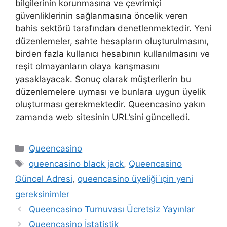
bilgilerinin korunmasına ve çevrimiçi
güvenliklerinin sağlanmasına öncelik veren
bahis sektörü tarafından denetlenmektedir. Yeni
düzenlemeler, sahte hesapların oluşturulmasını,
birden fazla kullanıcı hesabının kullanılmasını ve
reşit olmayanların olaya karışmasını
yasaklayacak. Sonuç olarak müşterilerin bu
düzenlemelere uyması ve bunlara uygun üyelik
oluşturması gerekmektedir. Queencasino yakın
zamanda web sitesinin URL’sini güncelledi.
Kategoriler
Queencasino
Etiketler
queencasino black jack
,
Queencasino
Güncel Adresi
,
queencasino üyeliği i̇çin yeni
gereksinimler
Yazı
Queencasino Turnuvası Ücretsiz Yayınlar
dolaşımı
Queencasino İstatistik