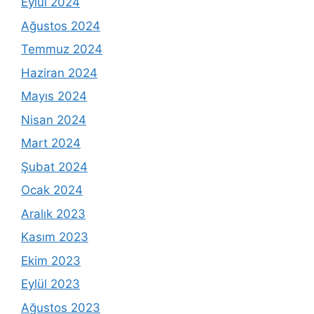
Eylül 2024
Ağustos 2024
Temmuz 2024
Haziran 2024
Mayıs 2024
Nisan 2024
Mart 2024
Şubat 2024
Ocak 2024
Aralık 2023
Kasım 2023
Ekim 2023
Eylül 2023
Ağustos 2023