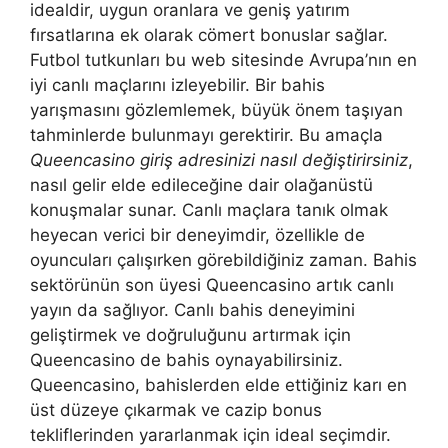
idealdir, uygun oranlara ve geniş yatırım
fırsatlarına ek olarak cömert bonuslar sağlar.
Futbol tutkunları bu web sitesinde Avrupa’nın en
iyi canlı maçlarını izleyebilir. Bir bahis
yarışmasını gözlemlemek, büyük önem taşıyan
tahminlerde bulunmayı gerektirir. Bu amaçla
Queencasino giriş adresinizi nasıl değiştirirsiniz
,
nasıl gelir elde edileceğine dair olağanüstü
konuşmalar sunar. Canlı maçlara tanık olmak
heyecan verici bir deneyimdir, özellikle de
oyuncuları çalışırken görebildiğiniz zaman. Bahis
sektörünün son üyesi Queencasino artık canlı
yayın da sağlıyor. Canlı bahis deneyimini
geliştirmek ve doğruluğunu artırmak için
Queencasino de bahis oynayabilirsiniz.
Queencasino, bahislerden elde ettiğiniz karı en
üst düzeye çıkarmak ve cazip bonus
tekliflerinden yararlanmak için ideal seçimdir.