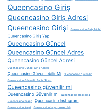
Queencasino Giriş
Queencasino Giriş Adresi
Queencasino Girişi
Queencasino Giriş Mobil
Queencasino Giriş Yap
Queencasino Güncel
Queencasino Güncel Adres
Queencasino Güncel Adresi
Queencasino Güncel Giriş Adresi
Queencasino Güvenilebilir Mi
Queencasino güvenilir
Queencasino Güvenilir Bahis Sitesi
Queencasino güvenilir mi
Queencasino Güvenlir mi
Queencasino Hakkında
Queencasino Instagram
Queencasino hesap
Queencasino Kayıt
Queencasino kayıt prosedürü