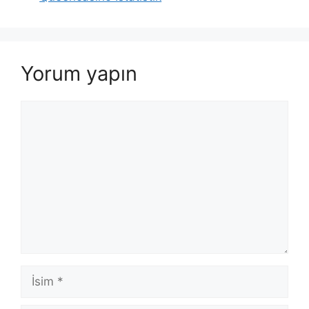
Yorum yapın
Yorum
İsim