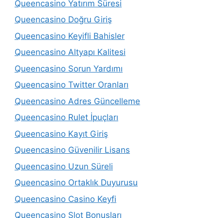
Queencasino Yatırım Süresi
Queencasino Doğru Giriş
Queencasino Keyifli Bahisler
Queencasino Altyapı Kalitesi
Queencasino Sorun Yardımı
Queencasino Twitter Oranları
Queencasino Adres Güncelleme
Queencasino Rulet İpuçları
Queencasino Kayıt Giriş
Queencasino Güvenilir Lisans
Queencasino Uzun Süreli
Queencasino Ortaklık Duyurusu
Queencasino Casino Keyfi
Queencasino Slot Bonusları