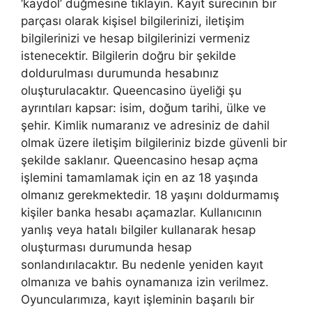
‘kaydol’ düğmesine tıklayın. Kayıt sürecinin bir
parçası olarak kişisel bilgilerinizi, iletişim
bilgilerinizi ve hesap bilgilerinizi vermeniz
istenecektir. Bilgilerin doğru bir şekilde
doldurulması durumunda hesabınız
oluşturulacaktır. Queencasino üyeliği şu
ayrıntıları kapsar: isim, doğum tarihi, ülke ve
şehir. Kimlik numaranız ve adresiniz de dahil
olmak üzere iletişim bilgileriniz bizde güvenli bir
şekilde saklanır. Queencasino hesap açma
işlemini tamamlamak için en az 18 yaşında
olmanız gerekmektedir. 18 yaşını doldurmamış
kişiler banka hesabı açamazlar. Kullanıcının
yanlış veya hatalı bilgiler kullanarak hesap
oluşturması durumunda hesap
sonlandırılacaktır. Bu nedenle yeniden kayıt
olmanıza ve bahis oynamanıza izin verilmez.
Oyuncularımıza, kayıt işleminin başarılı bir