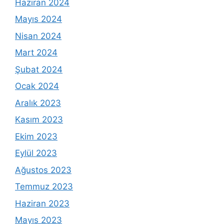
Haziran 2024
Mayıs 2024
Nisan 2024
Mart 2024
Şubat 2024
Ocak 2024
Aralık 2023
Kasım 2023
Ekim 2023
Eylül 2023
Ağustos 2023
Temmuz 2023
Haziran 2023
Mayıs 2023