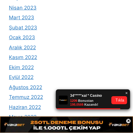
Nisan 2023
Mart 2023
Şubat 2023
Ocak 2023
Aralık 2022
Kasım 2022
Ekim 2022
Eylül 2022
Ağustos 2022
Temmuz 2022
Haziran 2022
Mayıs 2022
×