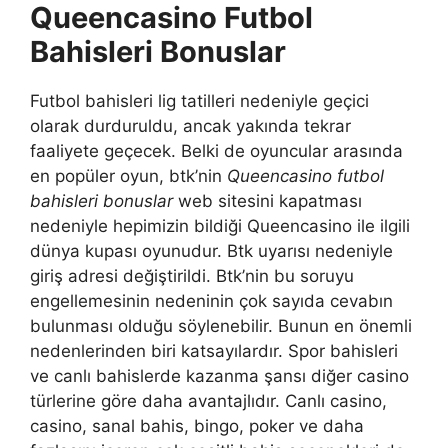
Queencasino Futbol
Bahisleri Bonuslar
Futbol bahisleri lig tatilleri nedeniyle geçici
olarak durduruldu, ancak yakında tekrar
faaliyete geçecek. Belki de oyuncular arasında
en popüler oyun, btk’nin
Queencasino futbol
bahisleri bonuslar
web sitesini kapatması
nedeniyle hepimizin bildiği Queencasino ile ilgili
dünya kupası oyunudur. Btk uyarısı nedeniyle
giriş adresi değiştirildi. Btk’nin bu soruyu
engellemesinin nedeninin çok sayıda cevabın
bulunması olduğu söylenebilir. Bunun en önemli
nedenlerinden biri katsayılardır. Spor bahisleri
ve canlı bahislerde kazanma şansı diğer casino
türlerine göre daha avantajlıdır. Canlı casino,
casino, sanal bahis, bingo, poker ve daha