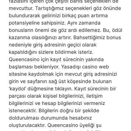
fazlasını içeren çok çeşitli bahis seçenekleri de
mevcuttur. Tartıştığımız seçenekleri göz önünde
bulundurarak gelirinizi birkaç puan artırma
potansiyeline sahipsiniz. Aynı zamanda
bonusların önemi de göz ardı edilemez. Bu, ödül
kazanma olasılığınızı artırır. Bahsettiğimiz bonus
nedeniyle giriş adresinin geçici olarak
kapatıldığını sizlere bildirmek isteriz.
Queencasino için kayıt sürecinin yakında
başlaması bekleniyor. Yasadışı casino web
sitesine kaydolmak için mevcut giriş adresinizi
girin ve sayfanın sağ üst köşesinde bulunan
‘kaydol’ düğmesine tıklayın. Kayıt sürecinin bir
parçası olarak kişisel bilgilerinizi, iletişim
bilgilerinizi ve hesap bilgilerinizi vermeniz
istenecektir. Bilgilerin doğru bir şekilde
doldurulması durumunda hesabınız
oluşturulacaktır. Queencasino üyeliği şu