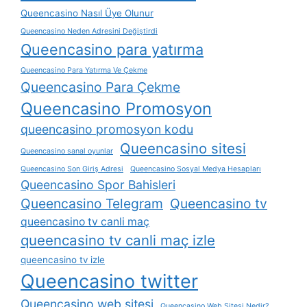
Queencasino Nasıl Üye Olunur
Queencasino Neden Adresini Değiştirdi
Queencasino para yatırma
Queencasino Para Yatırma Ve Çekme
Queencasino Para Çekme
Queencasino Promosyon
queencasino promosyon kodu
Queencasino sitesi
Queencasino sanal oyunlar
Queencasino Son Giriş Adresi
Queencasino Sosyal Medya Hesapları
Queencasino Spor Bahisleri
Queencasino Telegram
Queencasino tv
queencasino tv canli maç
queencasino tv canli maç izle
queencasino tv izle
Queencasino twitter
Queencasino web sitesi
Queencasino Web Sitesi Nedir?