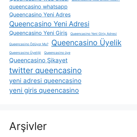
queencasino whatsapp
Queencasino Yeni Adres
Queencasino Yeni Adresi
Queencasino Yeni Giriş
Queencasino Yeni Giriş Adresi
Queencasino Üyelik
Queencasino Ödüyor Mu?
Queencasino Üyeliği
Queencasino üye
Queencasino Şikayet
twitter queencasino
yeni adresi queencasino
yeni giris queencasino
Arşivler