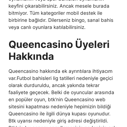
keyfini çıkarabilirsiniz. Ancak mesele burada
bitmiyor. Tüm kategoriler mobil destek ile
birbirine bağlıdır. Dilerseniz bingo, sanal bahis
veya canlı oyunlara katılabilirsiniz.
Queencasino Üyeleri
Hakkında
Queencasino hakkında ek ayrıntılara ihtiyacım
var.Futbol bahisleri lig tatilleri nedeniyle geçici
olarak durduruldu, ancak yakında tekrar
faaliyete geçecek. Belki de oyuncular arasında
en popüler oyun, btk’nin Queencasino web
sitesini kapatması nedeniyle hepimizin bildiği
Queencasino ile ilgili dünya kupası oyunudur.
Btk uyarısı nedeniyle giriş adresi değiştirildi.