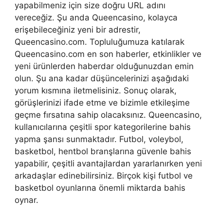
yapabilmeniz için size doğru URL adını
vereceğiz. Şu anda Queencasino, kolayca
erişebileceğiniz yeni bir adrestir,
Queencasino.com. Topluluğumuza katılarak
Queencasino.com en son haberler, etkinlikler ve
yeni ürünlerden haberdar olduğunuzdan emin
olun. Şu ana kadar düşüncelerinizi aşağıdaki
yorum kısmına iletmelisiniz. Sonuç olarak,
görüşlerinizi ifade etme ve bizimle etkileşime
geçme fırsatına sahip olacaksınız. Queencasino,
kullanıcılarına çeşitli spor kategorilerine bahis
yapma şansı sunmaktadır. Futbol, ​​voleybol,
basketbol, ​​hentbol branşlarına güvenle bahis
yapabilir, çeşitli avantajlardan yararlanırken yeni
arkadaşlar edinebilirsiniz. Birçok kişi futbol ve
basketbol oyunlarına önemli miktarda bahis
oynar.