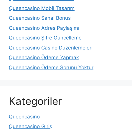
Queencasino Mobil Tasarım
Queencasino Sanal Bonus
Queencasino Adres Paylaşımı
Queencasino Şifre Güncelleme
Queencasino Casino Düzenlemeleri
Queencasino Ödeme Yapmak
Queencasino Ödeme Sorunu Yoktur
Kategoriler
Queencasino
Queencasino Giriş