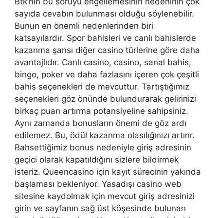
Btk’nin bu soruyu engellemesinin nedeninin çok
sayıda cevabın bulunması olduğu söylenebilir.
Bunun en önemli nedenlerinden biri
katsayılardır. Spor bahisleri ve canlı bahislerde
kazanma şansı diğer casino türlerine göre daha
avantajlıdır. Canlı casino, casino, sanal bahis,
bingo, poker ve daha fazlasını içeren çok çeşitli
bahis seçenekleri de mevcuttur. Tartıştığımız
seçenekleri göz önünde bulundurarak gelirinizi
birkaç puan artırma potansiyeline sahipsiniz.
Aynı zamanda bonusların önemi de göz ardı
edilemez. Bu, ödül kazanma olasılığınızı artırır.
Bahsettiğimiz bonus nedeniyle giriş adresinin
geçici olarak kapatıldığını sizlere bildirmek
isteriz. Queencasino için kayıt sürecinin yakında
başlaması bekleniyor. Yasadışı casino web
sitesine kaydolmak için mevcut giriş adresinizi
girin ve sayfanın sağ üst köşesinde bulunan