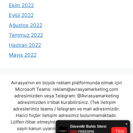
Ekim 2022
Eylül 2022
Ağustos 2022
Temmuz 2022
Haziran 2022
Mayıs 2022
Avrasya'nın en büyük reklam platformunda olmak için
Microsoft Teams:
reklam@avrasyamarketing.com
adresimizden veya Telegram: @Avrasyamarketing
adresimizden irtibat kurabilirsiniz. (Tek iletişim
adreslerimiz teams / telegram ve mail adresimizdir.
Harici hiçbir iletişim adresimiz bulunmamaktadır.
Lütfen itibar etmeyiniz.) Türkiye yasalarına göre 7258
sayılı kanun uyarınca yasa dışı bahis oynamanın