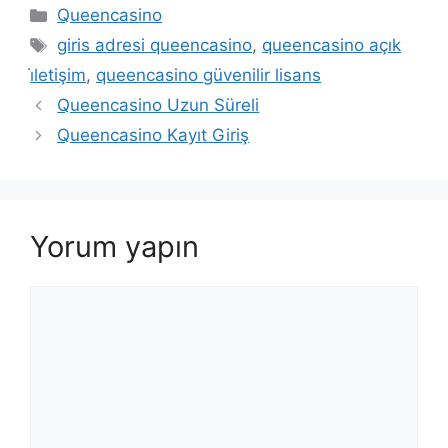
Kategoriler
Queencasino
Etiketler
giris adresi queencasino
,
queencasino açık
i̇letişim
,
queencasino güvenilir lisans
Yazı
Queencasino Uzun Süreli
dolaşımı
Queencasino Kayıt Giriş
Yorum yapın
Yorum