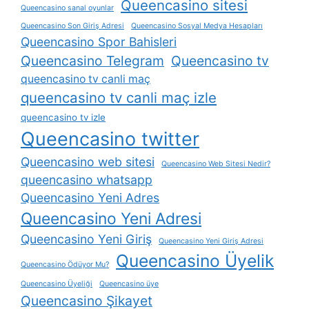
Queencasino sitesi
Queencasino sanal oyunlar
Queencasino Son Giriş Adresi
Queencasino Sosyal Medya Hesapları
Queencasino Spor Bahisleri
Queencasino Telegram
Queencasino tv
queencasino tv canli maç
queencasino tv canli maç izle
queencasino tv izle
Queencasino twitter
Queencasino web sitesi
Queencasino Web Sitesi Nedir?
queencasino whatsapp
Queencasino Yeni Adres
Queencasino Yeni Adresi
Queencasino Yeni Giriş
Queencasino Yeni Giriş Adresi
Queencasino Üyelik
Queencasino Ödüyor Mu?
Queencasino Üyeliği
Queencasino üye
Queencasino Şikayet