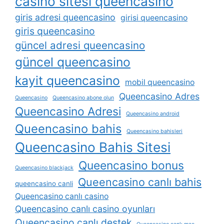
casino sitesi queencasino
giris adresi queencasino
girisi queencasino
giris queencasino
güncel adresi queencasino
güncel queencasino
kayit queencasino
mobil queencasino
Queencasino Adres
Queencasino
Queencasino abone olun
Queencasino Adresi
Queencasino android
Queencasino bahis
Queencasino bahisleri
Queencasino Bahis Sitesi
Queencasino bonus
Queencasino blackjack
Queencasino canlı bahis
queencasino canli
Queencasino canlı casino
Queencasino canlı casino oyunları
Queencasino canlı destek