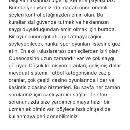
bilgi ve haklarınızı diğer şirketlerle paylaşmaz.
Burada yeniyseniz, dalmadan önce önemli
şeyleri kontrol ettiğinizden emin olun. Bu
kurallar sizi güvende tutmak ve haklarınızın
saygı duyulduğundan emin olmak için burada.
Bir oyuncunun gol atıp gol atmayacağını
söyleyebilecek harika spor oyunları listesine göz
atın. En akıllı uluslararası bahisçilerden biri olan
Queencasino uzun zamandır var ve çok saygı
görüyor. Düşük komisyon oranları, gelişmiş dolar
mevduat sistemi, futbol kategorisinde cazip
oranlar, çok çeşitli casino oyunlarında lider ve
kesintisiz casino hizmetleri. Bu sayfa her zaman
sorularınız için canlı yardım sağlar. Telefon
sorununuzda size yardımcı olmaya hazır bir
uzman ekibimiz var, böylece hızlı bir şekilde
kullanmaya geri dönebilirsiniz.