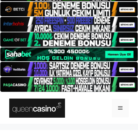
İçeriğe
atla
Menü