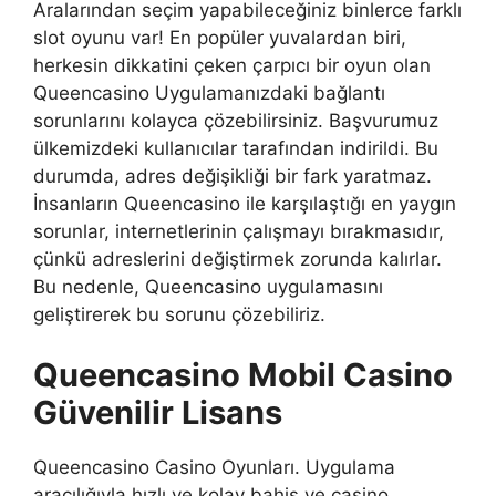
Aralarından seçim yapabileceğiniz binlerce farklı
slot oyunu var! En popüler yuvalardan biri,
herkesin dikkatini çeken çarpıcı bir oyun olan
Queencasino Uygulamanızdaki bağlantı
sorunlarını kolayca çözebilirsiniz. Başvurumuz
ülkemizdeki kullanıcılar tarafından indirildi. Bu
durumda, adres değişikliği bir fark yaratmaz.
İnsanların Queencasino ile karşılaştığı en yaygın
sorunlar, internetlerinin çalışmayı bırakmasıdır,
çünkü adreslerini değiştirmek zorunda kalırlar.
Bu nedenle, Queencasino uygulamasını
geliştirerek bu sorunu çözebiliriz.
Queencasino Mobil Casino
Güvenilir Lisans
Queencasino Casino Oyunları. Uygulama
aracılığıyla hızlı ve kolay bahis ve casino