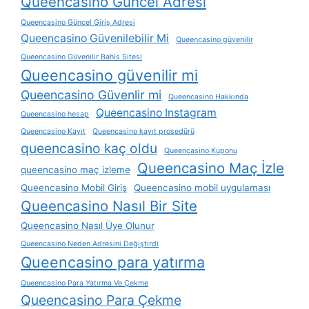
Queencasino Güncel Adresi
Queencasino Güncel Giriş Adresi
Queencasino Güvenilebilir Mi
Queencasino güvenilir
Queencasino Güvenilir Bahis Sitesi
Queencasino güvenilir mi
Queencasino Güvenlir mi
Queencasino Hakkında
Queencasino Instagram
Queencasino hesap
Queencasino Kayıt
Queencasino kayıt prosedürü
queencasino kaç oldu
Queencasino Kuponu
Queencasino Maç İzle
queencasino maç izleme
Queencasino Mobil Giriş
Queencasino mobil uygulaması
Queencasino Nasıl Bir Site
Queencasino Nasıl Üye Olunur
Queencasino Neden Adresini Değiştirdi
Queencasino para yatırma
Queencasino Para Yatırma Ve Çekme
Queencasino Para Çekme