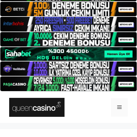
İçeriğe
atla
Menü