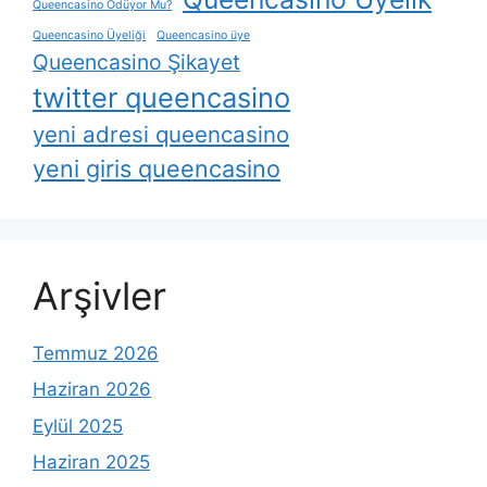
Queencasino Ödüyor Mu?
Queencasino Üyeliği
Queencasino üye
Queencasino Şikayet
twitter queencasino
yeni adresi queencasino
yeni giris queencasino
Arşivler
Temmuz 2026
Haziran 2026
Eylül 2025
Haziran 2025