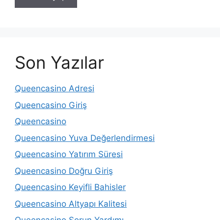
Son Yazılar
Queencasino Adresi
Queencasino Giriş
Queencasino
Queencasino Yuva Değerlendirmesi
Queencasino Yatırım Süresi
Queencasino Doğru Giriş
Queencasino Keyifli Bahisler
Queencasino Altyapı Kalitesi