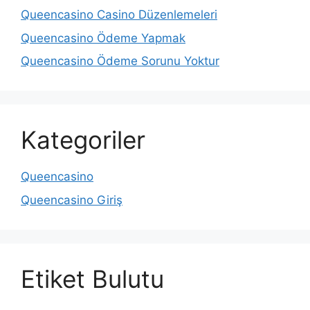
Queencasino Casino Düzenlemeleri
Queencasino Ödeme Yapmak
Queencasino Ödeme Sorunu Yoktur
Kategoriler
Queencasino
Queencasino Giriş
Etiket Bulutu