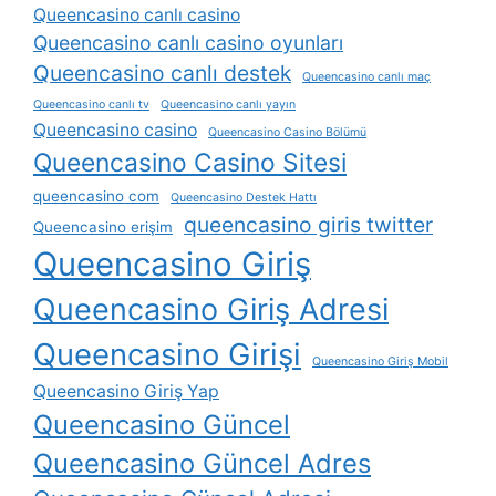
Queencasino canlı casino
Queencasino canlı casino oyunları
Queencasino canlı destek
Queencasino canlı maç
Queencasino canlı tv
Queencasino canlı yayın
Queencasino casino
Queencasino Casino Bölümü
Queencasino Casino Sitesi
queencasino com
Queencasino Destek Hattı
queencasino giris twitter
Queencasino erişim
Queencasino Giriş
Queencasino Giriş Adresi
Queencasino Girişi
Queencasino Giriş Mobil
Queencasino Giriş Yap
Queencasino Güncel
Queencasino Güncel Adres