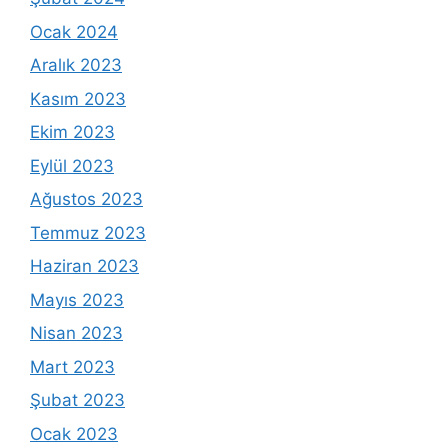
Ocak 2024
Aralık 2023
Kasım 2023
Ekim 2023
Eylül 2023
Ağustos 2023
Temmuz 2023
Haziran 2023
Mayıs 2023
Nisan 2023
Mart 2023
Şubat 2023
Ocak 2023