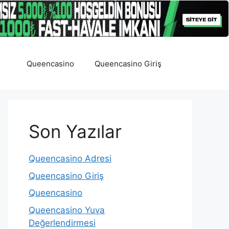
Queencasino
Queencasino Giriş
Son Yazılar
Queencasino Adresi
Queencasino Giriş
Queencasino
Queencasino Yuva
Değerlendirmesi