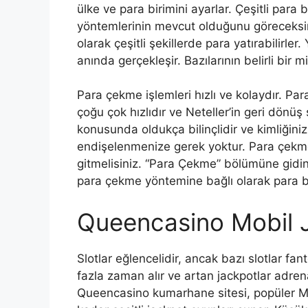
ülke ve para birimini ayarlar. Çeşitli para
yöntemlerinin mevcut olduğunu göreceksiniz
olarak çeşitli şekillerde para yatırabilirl
anında gerçekleşir. Bazılarının belirli bir
Para çekme işlemleri hızlı ve kolaydır. Par
çoğu çok hızlıdır ve Neteller’in geri dönüş
konusunda oldukça bilinçlidir ve kimliğin
endişelenmenize gerek yoktur. Para çekme
gitmelisiniz. “Para Çekme” bölümüne gidin 
para çekme yöntemine bağlı olarak para bir
Queencasino Mobil J
Slotlar eğlencelidir, ancak bazı slotlar fa
fazla zaman alır ve artan jackpotlar adre
Queencasino kumarhane sitesi, popüler Me