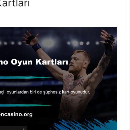
rtları