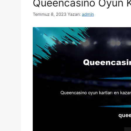
Queencasino Oyun Ka
Temmuz 8, 2023
Yazarı:
admin