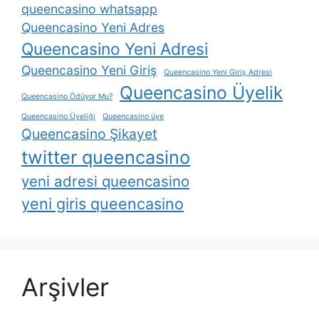
queencasino whatsapp
Queencasino Yeni Adres
Queencasino Yeni Adresi
Queencasino Yeni Giriş
Queencasino Yeni Giriş Adresi
Queencasino Üyelik
Queencasino Ödüyor Mu?
Queencasino Üyeliği
Queencasino üye
Queencasino Şikayet
twitter queencasino
yeni adresi queencasino
yeni giris queencasino
Arşivler