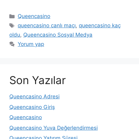
Kategoriler
Queencasino
Etiketler
queencasino canlı maçı
,
queencasino kaç
oldu
,
Queencasino Sosyal Medya
Yorum yap
Son Yazılar
Queencasino Adresi
Queencasino Giriş
Queencasino
Queencasino Yuva Değerlendirmesi
Queencasino Yatırım Süresi