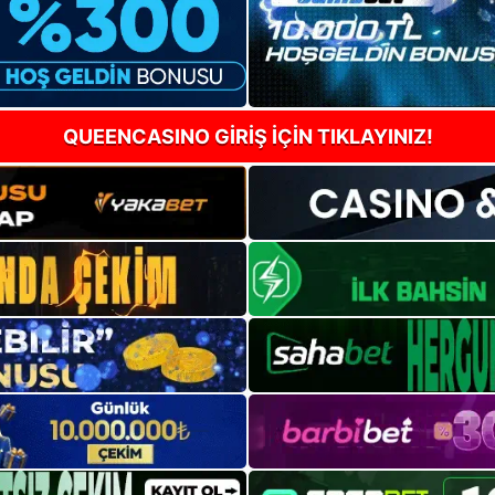
QUEENCASINO GİRİŞ İÇİN TIKLAYINIZ!