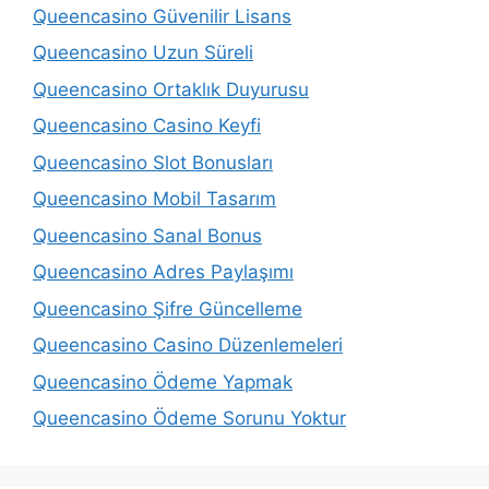
Queencasino Güvenilir Lisans
Queencasino Uzun Süreli
Queencasino Ortaklık Duyurusu
Queencasino Casino Keyfi
Queencasino Slot Bonusları
Queencasino Mobil Tasarım
Queencasino Sanal Bonus
Queencasino Adres Paylaşımı
Queencasino Şifre Güncelleme
Queencasino Casino Düzenlemeleri
Queencasino Ödeme Yapmak
Queencasino Ödeme Sorunu Yoktur