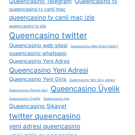
Queencasino Telegram
Queencasino tv
queencasino tv canli maç
queencasino tv canli maç izle
queencasino tv izle
Queencasino twitter
Queencasino web sitesi
Queencasino Web Sitesi Nedir?
queencasino whatsapp
Queencasino Yeni Adres
Queencasino Yeni Adresi
Queencasino Yeni Giriş
Queencasino Yeni Giriş Adresi
Queencasino Üyelik
Queencasino Ödüyor Mu?
Queencasino Üyeliği
Queencasino üye
Queencasino Şikayet
twitter queencasino
yeni adresi queencasino