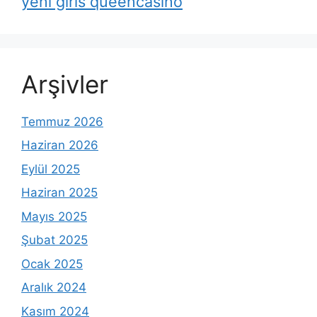
yeni giris queencasino
Arşivler
Temmuz 2026
Haziran 2026
Eylül 2025
Haziran 2025
Mayıs 2025
Şubat 2025
Ocak 2025
Aralık 2024
Kasım 2024