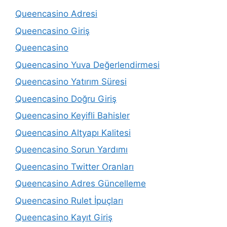
Queencasino Adresi
Queencasino Giriş
Queencasino
Queencasino Yuva Değerlendirmesi
Queencasino Yatırım Süresi
Queencasino Doğru Giriş
Queencasino Keyifli Bahisler
Queencasino Altyapı Kalitesi
Queencasino Sorun Yardımı
Queencasino Twitter Oranları
Queencasino Adres Güncelleme
Queencasino Rulet İpuçları
Queencasino Kayıt Giriş