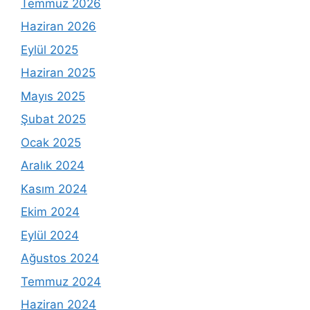
Temmuz 2026
Haziran 2026
Eylül 2025
Haziran 2025
Mayıs 2025
Şubat 2025
Ocak 2025
Aralık 2024
Kasım 2024
Ekim 2024
Eylül 2024
Ağustos 2024
Temmuz 2024
Haziran 2024