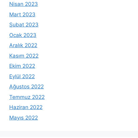
Nisan 2023
Mart 2023
Şubat 2023
Ocak 2023
Aralık 2022
Kasım 2022
Ekim 2022
Eylül 2022
Ağustos 2022
Temmuz 2022
Haziran 2022
Mayıs 2022