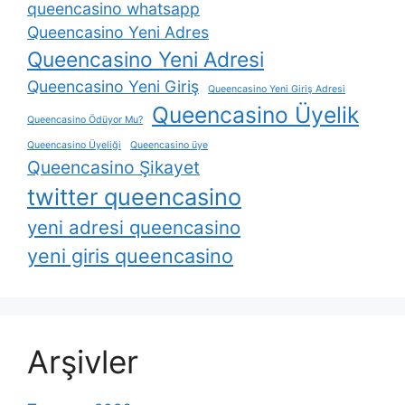
queencasino whatsapp
Queencasino Yeni Adres
Queencasino Yeni Adresi
Queencasino Yeni Giriş
Queencasino Yeni Giriş Adresi
Queencasino Üyelik
Queencasino Ödüyor Mu?
Queencasino Üyeliği
Queencasino üye
Queencasino Şikayet
twitter queencasino
yeni adresi queencasino
yeni giris queencasino
Arşivler