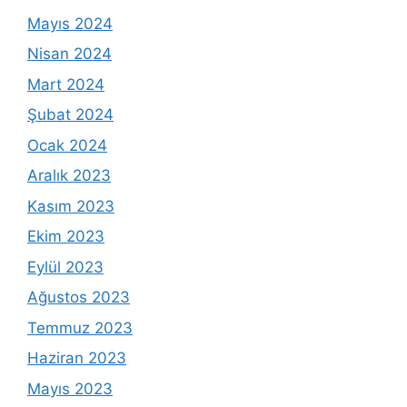
Mayıs 2024
Nisan 2024
Mart 2024
Şubat 2024
Ocak 2024
Aralık 2023
Kasım 2023
Ekim 2023
Eylül 2023
Ağustos 2023
Temmuz 2023
Haziran 2023
Mayıs 2023