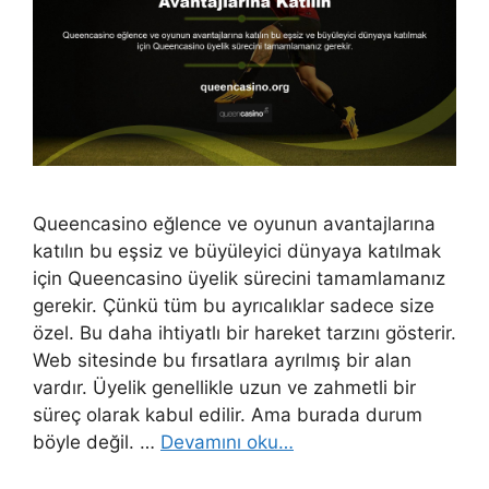
Queencasino eğlence ve oyunun avantajlarına
katılın bu eşsiz ve büyüleyici dünyaya katılmak
için Queencasino üyelik sürecini tamamlamanız
gerekir. Çünkü tüm bu ayrıcalıklar sadece size
özel. Bu daha ihtiyatlı bir hareket tarzını gösterir.
Web sitesinde bu fırsatlara ayrılmış bir alan
vardır. Üyelik genellikle uzun ve zahmetli bir
süreç olarak kabul edilir. Ama burada durum
böyle değil. …
Devamını oku…