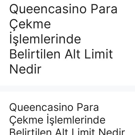
Queencasino Para
Çekme
İşlemlerinde
Belirtilen Alt Limit
Nedir
Queencasino Para
Çekme İşlemlerinde
Belirtilen Alt Limit Nedir