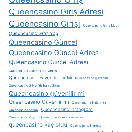
Queencasino Giriş Adresi
Queencasino Girişi
Queencasino Giriş Mobil
Queencasino Giriş Yap
Queencasino Güncel
Queencasino Güncel Adres
Queencasino Güncel Adresi
Queencasino Güncel Giriş Adresi
Queencasino Güvenilebilir Mi
Queencasino güvenilir
Queencasino Güvenilir Bahis Sitesi
Queencasino güvenilir mi
Queencasino Güvenlir mi
Queencasino Hakkında
Queencasino Instagram
Queencasino hesap
Queencasino Kayıt
Queencasino kayıt prosedürü
queencasino kaç oldu
Queencasino Kuponu