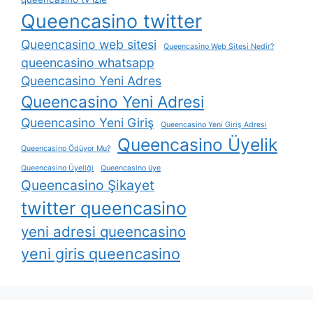
Queencasino twitter
Queencasino web sitesi
Queencasino Web Sitesi Nedir?
queencasino whatsapp
Queencasino Yeni Adres
Queencasino Yeni Adresi
Queencasino Yeni Giriş
Queencasino Yeni Giriş Adresi
Queencasino Üyelik
Queencasino Ödüyor Mu?
Queencasino Üyeliği
Queencasino üye
Queencasino Şikayet
twitter queencasino
yeni adresi queencasino
yeni giris queencasino