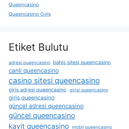
Queencasino
Queencasino Giriş
Etiket Bulutu
bahis sitesi queencasino
adresi queencasino
canli queencasino
casino sitesi queencasino
giris adresi queencasino
girisi queencasino
giris queencasino
güncel adresi queencasino
güncel queencasino
kayit queencasino
mobil queencasino