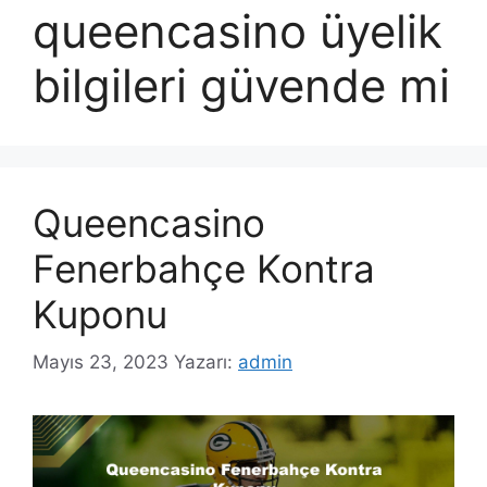
queencasino üyelik
bilgileri güvende mi
Queencasino
Fenerbahçe Kontra
Kuponu
Mayıs 23, 2023
Yazarı:
admin