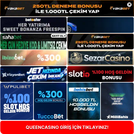
×
QUEENCASINO GİRİŞ İÇİN TIKLAYINIZ!