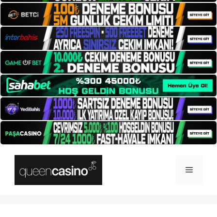
İçeriğe
atla
Menü