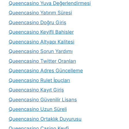
Queencasino Yuva Değerlendirmesi
Queencasino Yatırım Süresi
Queencasino Doğru Giriş
Queencasino Keyifli Bahisler
Queencasino Altyapı Kalitesi
Queencasino Sorun Yardımı
Queencasino Twitter Oranları
Queencasino Adres Güncelleme
Queencasino Rulet İpuçları
Queencasino Kayıt Giriş
Queencasino Güvenilir Lisans
Queencasino Uzun Süreli
Queencasino Ortaklık Duyurusu
Queencasino Casino Keyfi