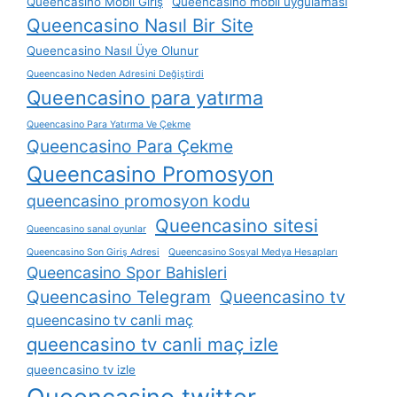
Queencasino Mobil Giriş
Queencasino mobil uygulaması
Queencasino Nasıl Bir Site
Queencasino Nasıl Üye Olunur
Queencasino Neden Adresini Değiştirdi
Queencasino para yatırma
Queencasino Para Yatırma Ve Çekme
Queencasino Para Çekme
Queencasino Promosyon
queencasino promosyon kodu
Queencasino sitesi
Queencasino sanal oyunlar
Queencasino Son Giriş Adresi
Queencasino Sosyal Medya Hesapları
Queencasino Spor Bahisleri
Queencasino Telegram
Queencasino tv
queencasino tv canli maç
queencasino tv canli maç izle
queencasino tv izle