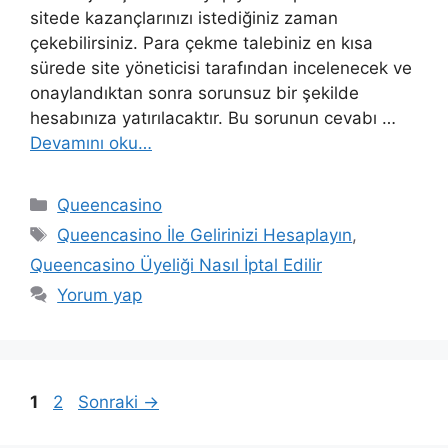
sitede kazançlarınızı istediğiniz zaman
çekebilirsiniz. Para çekme talebiniz en kısa
sürede site yöneticisi tarafından incelenecek ve
onaylandıktan sonra sorunsuz bir şekilde
hesabınıza yatırılacaktır. Bu sorunun cevabı …
Devamını oku…
Kategoriler
Queencasino
Etiketler
Queencasino İle Gelirinizi Hesaplayın
,
Queencasino Üyeliği Nasıl İptal Edilir
Yorum yap
Yazı
Sayfa
Sayfa
1
2
Sonraki
→
dolaşımı