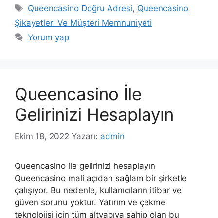
Etiketler
Queencasino Doğru Adresi
,
Queencasino
Şikayetleri Ve Müşteri Memnuniyeti
Yorum yap
Queencasino İle
Gelirinizi Hesaplayın
Ekim 18, 2022
Yazarı:
admin
Queencasino ile gelirinizi hesaplayın
Queencasino mali açıdan sağlam bir şirketle
çalışıyor. Bu nedenle, kullanıcıların itibar ve
güven sorunu yoktur. Yatırım ve çekme
teknolojisi için tüm altyapıya sahip olan bu