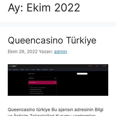
Ay:
Ekim 2022
Queencasino Türkiye
Ekim 29, 2022
Yazarı:
admin
Queencasino türkiye Bu ajansın adresinin Bilgi