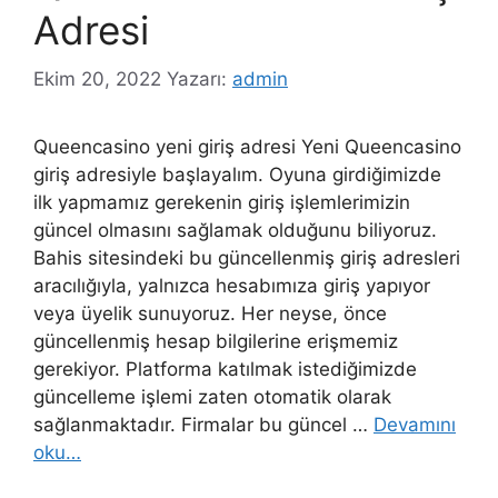
Adresi
Ekim 20, 2022
Yazarı:
admin
Queencasino yeni giriş adresi Yeni Queencasino
giriş adresiyle başlayalım. Oyuna girdiğimizde
ilk yapmamız gerekenin giriş işlemlerimizin
güncel olmasını sağlamak olduğunu biliyoruz.
Bahis sitesindeki bu güncellenmiş giriş adresleri
aracılığıyla, yalnızca hesabımıza giriş yapıyor
veya üyelik sunuyoruz. Her neyse, önce
güncellenmiş hesap bilgilerine erişmemiz
gerekiyor. Platforma katılmak istediğimizde
güncelleme işlemi zaten otomatik olarak
sağlanmaktadır. Firmalar bu güncel …
Devamını
oku…