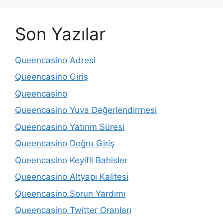
Son Yazılar
Queencasino Adresi
Queencasino Giriş
Queencasino
Queencasino Yuva Değerlendirmesi
Queencasino Yatırım Süresi
Queencasino Doğru Giriş
Queencasino Keyifli Bahisler
Queencasino Altyapı Kalitesi
Queencasino Sorun Yardımı
Queencasino Twitter Oranları