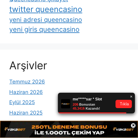
twitter queencasino
yeni adresi queencasino
yeni giris queencasino
Arşivler
Temmuz 2026
Haziran 2026
Eylül 2025
Haziran 2025
Mayıs 2025
×
Şubat 2025