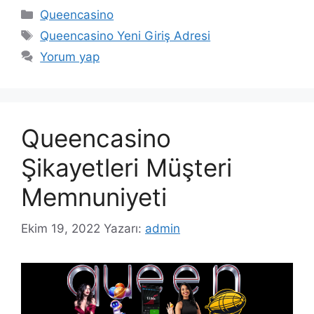
Kategoriler
Queencasino
Etiketler
Queencasino Yeni Giriş Adresi
Yorum yap
Queencasino
Şikayetleri Müşteri
Memnuniyeti
Ekim 19, 2022
Yazarı:
admin