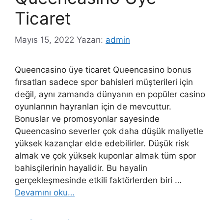
Ticaret
Mayıs 15, 2022
Yazarı:
admin
Queencasino üye ticaret Queencasino bonus
fırsatları sadece spor bahisleri müşterileri için
değil, aynı zamanda dünyanın en popüler casino
oyunlarının hayranları için de mevcuttur.
Bonuslar ve promosyonlar sayesinde
Queencasino severler çok daha düşük maliyetle
yüksek kazançlar elde edebilirler. Düşük risk
almak ve çok yüksek kuponlar almak tüm spor
bahisçilerinin hayalidir. Bu hayalin
gerçekleşmesinde etkili faktörlerden biri …
Devamını oku…