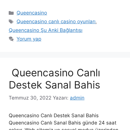
Kategoriler
Queencasino
Etiketler
Queencasino canlı casino oyunları
,
Queencasino Şu Anki Bağlantısı
Yorum yap
Queencasino Canlı
Destek Sanal Bahis
Temmuz 30, 2022
Yazarı:
admin
Queencasino Canlı Destek Sanal Bahis
Queencasino Canlı Sanal Bahis günde 24 saat
çalışır. Web sitemiz ve sosyal medya üzerinden