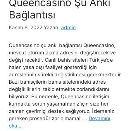
Queencasino Şu Anki
Bağlantısı
Kasım 8, 2022
Yazarı:
admin
Queencasino şu anki bağlantısı Queencasino,
mevcut oturum açma adresini değiştirecek ve
değiştirecektir. Canlı bahis siteleri Türkiye’de
halen yasa dışı faaliyet gösterdiği için
adreslerinin sürekli değiştirilmesi gerekmektedir.
Bazı bahisçilerin bahis sitelerindeki adres
değişikliklerini takip etmekte zorlandıklarını
biliyoruz. Bu nedenle, Queencasino iletişim
kurmakta sorun yaşamamanız için size her
zaman çevrimiçi destek sağlıyoruz. İzlemeniz
gereken prosedür zor olmamalı …
Devamını
oku…