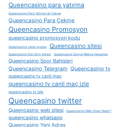
Queencasino para yatırma
Queencasino Para Yatırma Ve Çekme
Queencasino Para Çekme
Queencasino Promosyon
queencasino promosyon kodu
Queencasino sitesi
Queencasino sanal oyunlar
Queencasino Son Giriş Adresi
Queencasino Sosyal Medya Hesapları
Queencasino Spor Bahisleri
Queencasino Telegram
Queencasino tv
queencasino tv canli maç
queencasino tv canli maç izle
queencasino tv izle
Queencasino twitter
Queencasino web sitesi
Queencasino Web Sitesi Nedir?
queencasino whatsapp
Queencasino Yeni Adres