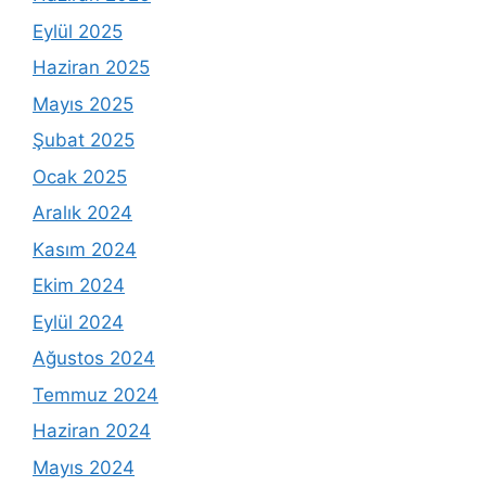
Eylül 2025
Haziran 2025
Mayıs 2025
Şubat 2025
Ocak 2025
Aralık 2024
Kasım 2024
Ekim 2024
Eylül 2024
Ağustos 2024
Temmuz 2024
Haziran 2024
Mayıs 2024