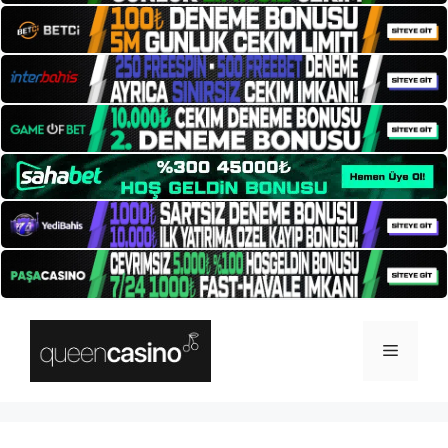
İçeriğe
atla
Menü