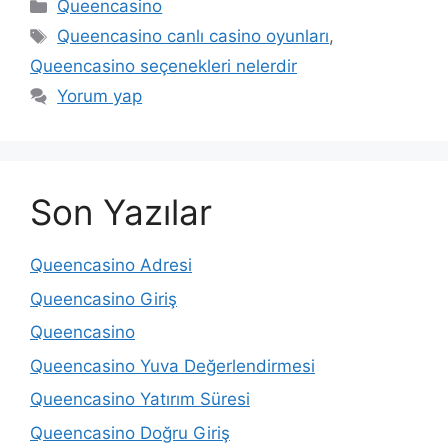
Kategoriler
Queencasino
Etiketler
Queencasino canlı casino oyunları
,
Queencasino seçenekleri nelerdir
Yorum yap
Son Yazılar
Queencasino Adresi
Queencasino Giriş
Queencasino
Queencasino Yuva Değerlendirmesi
Queencasino Yatırım Süresi
Queencasino Doğru Giriş