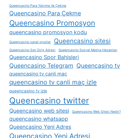
Queencasino Para Yatırma Ve Çekme
Queencasino Para Çekme
Queencasino Promosyon
queencasino promosyon kodu
Queencasino sitesi
Queencasino sanal oyunlar
Queencasino Son Giriş Adresi
Queencasino Sosyal Medya Hesapları
Queencasino Spor Bahisleri
Queencasino Telegram
Queencasino tv
queencasino tv canli maç
queencasino tv canli maç izle
queencasino tv izle
Queencasino twitter
Queencasino web sitesi
Queencasino Web Sitesi Nedir?
queencasino whatsapp
Queencasino Yeni Adres
Queencasino Yeni Adresi