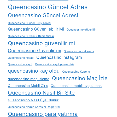
Queencasino Güncel Adres
Queencasino Güncel Adresi
Queencasino Güncel Giriş Adresi
Queencasino Güvenilebilir Mi
Queencasino güvenilir
Queencasino Güvenilir Bahis Sitesi
Queencasino güvenilir mi
Queencasino Güvenlir mi
Queencasino Hakkında
Queencasino Instagram
Queencasino hesap
Queencasino Kayıt
Queencasino kayıt prosedürü
queencasino kaç oldu
Queencasino Kuponu
Queencasino Maç İzle
queencasino maç izleme
Queencasino Mobil Giriş
Queencasino mobil uygulaması
Queencasino Nasıl Bir Site
Queencasino Nasıl Üye Olunur
Queencasino Neden Adresini Değiştirdi
Queencasino para yatırma