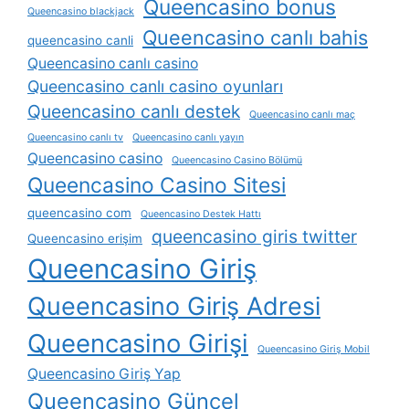
Queencasino bonus
Queencasino blackjack
Queencasino canlı bahis
queencasino canli
Queencasino canlı casino
Queencasino canlı casino oyunları
Queencasino canlı destek
Queencasino canlı maç
Queencasino canlı tv
Queencasino canlı yayın
Queencasino casino
Queencasino Casino Bölümü
Queencasino Casino Sitesi
queencasino com
Queencasino Destek Hattı
queencasino giris twitter
Queencasino erişim
Queencasino Giriş
Queencasino Giriş Adresi
Queencasino Girişi
Queencasino Giriş Mobil
Queencasino Giriş Yap
Queencasino Güncel