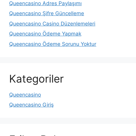
Queencasino Adres Paylaşımı
Queencasino Şifre Güncelleme
Queencasino Casino Düzenlemeleri
Queencasino Ödeme Yapmak
Queencasino Ödeme Sorunu Yoktur
Kategoriler
Queencasino
Queencasino Giriş