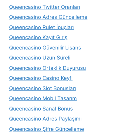
Queencasino Twitter Oranları
Queencasino Adres Güncelleme
Queencasino Rulet İpuçları
Queencasino Kayıt Giriş
Queencasino Güvenilir Lisans
Queencasino Uzun Süreli
Queencasino Ortaklık Duyurusu
Queencasino Casino Keyfi
Queencasino Slot Bonusları
Queencasino Mobil Tasarım
Queencasino Sanal Bonus
Queencasino Adres Paylaşımı
Queencasino Şifre Güncelleme