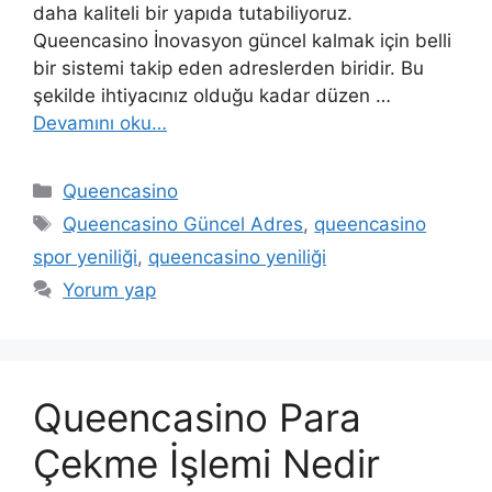
daha kaliteli bir yapıda tutabiliyoruz.
Queencasino İnovasyon güncel kalmak için belli
bir sistemi takip eden adreslerden biridir. Bu
şekilde ihtiyacınız olduğu kadar düzen …
Devamını oku…
Kategoriler
Queencasino
Etiketler
Queencasino Güncel Adres
,
queencasino
spor yeniliği
,
queencasino yeniliği
Yorum yap
Queencasino Para
Çekme İşlemi Nedir