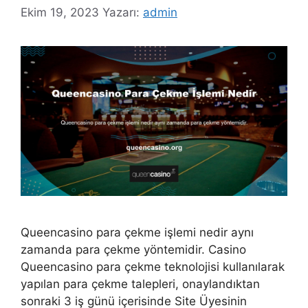
Ekim 19, 2023
Yazarı:
admin
Queencasino para çekme işlemi nedir aynı
zamanda para çekme yöntemidir. Casino
Queencasino para çekme teknolojisi kullanılarak
yapılan para çekme talepleri, onaylandıktan
sonraki 3 iş günü içerisinde Site Üyesinin