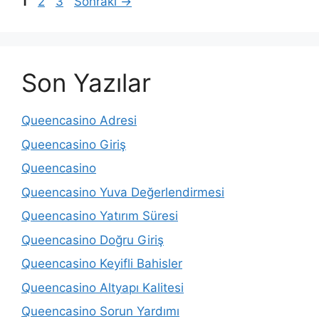
Yazı
Sayfa
Sayfa
Sayfa
1
2
3
Sonraki
→
dolaşımı
Son Yazılar
Queencasino Adresi
Queencasino Giriş
Queencasino
Queencasino Yuva Değerlendirmesi
Queencasino Yatırım Süresi
Queencasino Doğru Giriş
Queencasino Keyifli Bahisler
Queencasino Altyapı Kalitesi
Queencasino Sorun Yardımı