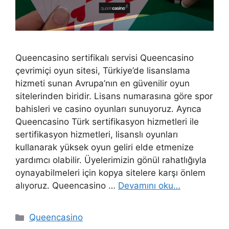
Queencasino sertifikalı servisi Queencasino
çevrimiçi oyun sitesi, Türkiye’de lisanslama
hizmeti sunan Avrupa’nın en güvenilir oyun
sitelerinden biridir. Lisans numarasına göre spor
bahisleri ve casino oyunları sunuyoruz. Ayrıca
Queencasino Türk sertifikasyon hizmetleri ile
sertifikasyon hizmetleri, lisanslı oyunları
kullanarak yüksek oyun geliri elde etmenize
yardımcı olabilir. Üyelerimizin gönül rahatlığıyla
oynayabilmeleri için kopya sitelere karşı önlem
alıyoruz. Queencasino …
Devamını oku…
Kategoriler
Queencasino