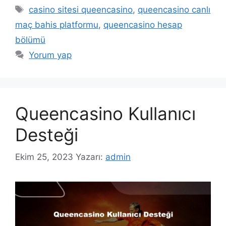
Etiketler
casino sitesi queencasino
,
queencasino canlı
maç bahis platformu
,
queencasino hesap
bölümü
Yorum yap
Queencasino Kullanıcı
Desteği
Ekim 25, 2023
Yazarı:
admin