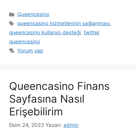
Kategoriler
Queencasino
Etiketler
queencasino hizmetlerinin sağlanması
,
queencasino kullanıcı desteği
,
twitter
queencasino
Yorum yap
Queencasino Finans
Sayfasına Nasıl
Erişebilirim
Ekim 24, 2023
Yazarı:
admin