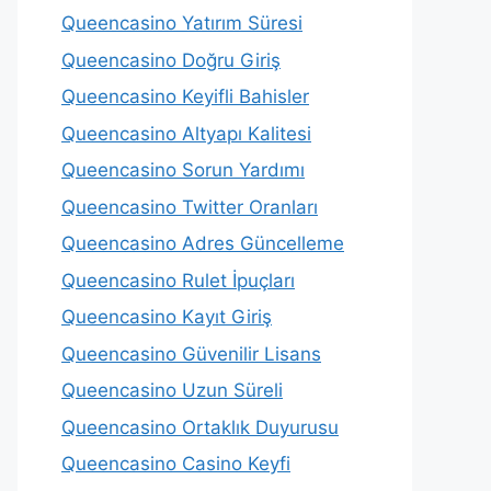
Queencasino Yatırım Süresi
Queencasino Doğru Giriş
Queencasino Keyifli Bahisler
Queencasino Altyapı Kalitesi
Queencasino Sorun Yardımı
Queencasino Twitter Oranları
Queencasino Adres Güncelleme
Queencasino Rulet İpuçları
Queencasino Kayıt Giriş
Queencasino Güvenilir Lisans
Queencasino Uzun Süreli
Queencasino Ortaklık Duyurusu
Queencasino Casino Keyfi