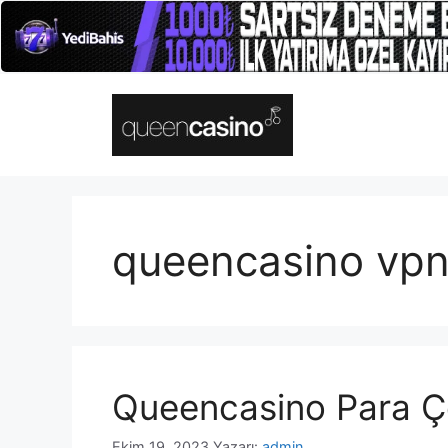
İçeriğe
atla
queencasino vpn 
Queencasino Para Ç
Ekim 19, 2023
Yazarı:
admin