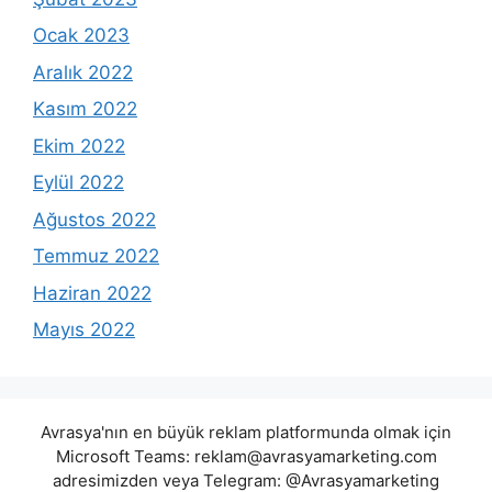
Ocak 2023
Aralık 2022
Kasım 2022
Ekim 2022
Eylül 2022
Ağustos 2022
Temmuz 2022
Haziran 2022
Mayıs 2022
Avrasya'nın en büyük reklam platformunda olmak için
Microsoft Teams:
reklam@avrasyamarketing.com
adresimizden veya Telegram: @Avrasyamarketing