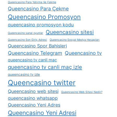
Queencasino Para Yatırma Ve Çekme
Queencasino Para Çekme
Queencasino Promosyon
queencasino promosyon kodu
Queencasino sitesi
Queencasino sanal oyunlar
Queencasino Son Giriş Adresi
Queencasino Sosyal Medya Hesapları
Queencasino Spor Bahisleri
Queencasino Telegram
Queencasino tv
queencasino tv canli maç
queencasino tv canli maç izle
queencasino tv izle
Queencasino twitter
Queencasino web sitesi
Queencasino Web Sitesi Nedir?
queencasino whatsapp
Queencasino Yeni Adres
Queencasino Yeni Adresi