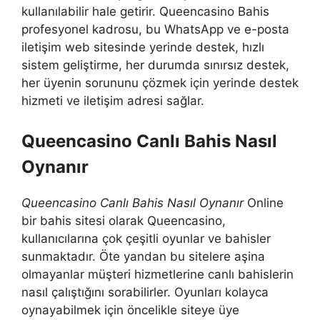
kullanılabilir hale getirir. Queencasino Bahis
profesyonel kadrosu, bu WhatsApp ve e-posta
iletişim web sitesinde yerinde destek, hızlı
sistem geliştirme, her durumda sınırsız destek,
her üyenin sorununu çözmek için yerinde destek
hizmeti ve iletişim adresi sağlar.
Queencasino Canlı Bahis Nasıl
Oynanır
Queencasino Canlı Bahis Nasıl Oynanır
Online
bir bahis sitesi olarak Queencasino,
kullanıcılarına çok çeşitli oyunlar ve bahisler
sunmaktadır. Öte yandan bu sitelere aşina
olmayanlar müşteri hizmetlerine canlı bahislerin
nasıl çalıştığını sorabilirler. Oyunları kolayca
oynayabilmek için öncelikle siteye üye