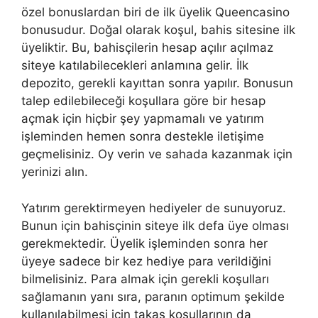
özel bonuslardan biri de ilk üyelik Queencasino
bonusudur. Doğal olarak koşul, bahis sitesine ilk
üyeliktir. Bu, bahisçilerin hesap açılır açılmaz
siteye katılabilecekleri anlamına gelir. İlk
depozito, gerekli kayıttan sonra yapılır. Bonusun
talep edilebileceği koşullara göre bir hesap
açmak için hiçbir şey yapmamalı ve yatırım
işleminden hemen sonra destekle iletişime
geçmelisiniz. Oy verin ve sahada kazanmak için
yerinizi alın.
Yatırım gerektirmeyen hediyeler de sunuyoruz.
Bunun için bahisçinin siteye ilk defa üye olması
gerekmektedir. Üyelik işleminden sonra her
üyeye sadece bir kez hediye para verildiğini
bilmelisiniz. Para almak için gerekli koşulları
sağlamanın yanı sıra, paranın optimum şekilde
kullanılabilmesi için takas koşullarının da