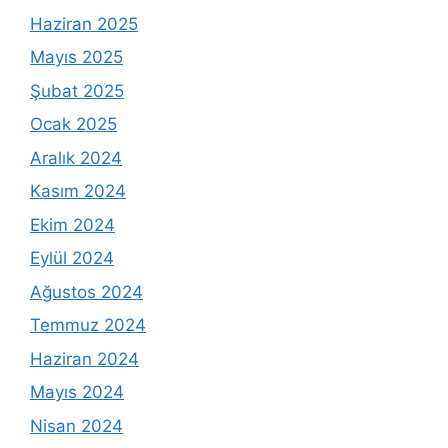
Haziran 2025
Mayıs 2025
Şubat 2025
Ocak 2025
Aralık 2024
Kasım 2024
Ekim 2024
Eylül 2024
Ağustos 2024
Temmuz 2024
Haziran 2024
Mayıs 2024
Nisan 2024