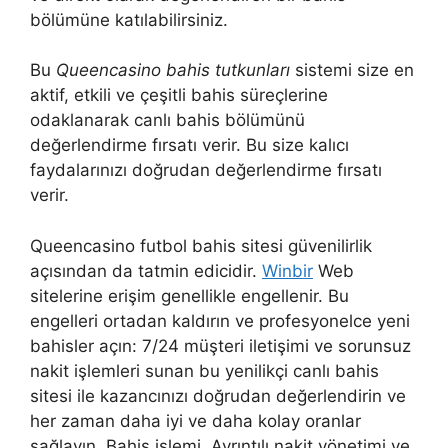
bölümüne katılabilirsiniz.
Bu
Queencasino bahis tutkunları
sistemi size en
aktif, etkili ve çeşitli bahis süreçlerine
odaklanarak canlı bahis bölümünü
değerlendirme fırsatı verir. Bu size kalıcı
faydalarınızı doğrudan değerlendirme fırsatı
verir.
Queencasino futbol bahis sitesi güvenilirlik
açısından da tatmin edicidir.
Winbir
Web
sitelerine erişim genellikle engellenir. Bu
engelleri ortadan kaldırın ve profesyonelce yeni
bahisler açın: 7/24 müşteri iletişimi ve sorunsuz
nakit işlemleri sunan bu yenilikçi canlı bahis
sitesi ile kazancınızı doğrudan değerlendirin ve
her zaman daha iyi ve daha kolay oranlar
sağlayın. Bahis işlemi. Ayrıntılı nakit yönetimi ve