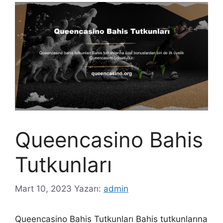
Queencasino Bahis
Tutkunları
Mart 10, 2023
Yazarı:
admin
Queencasino Bahis Tutkunları Bahis tutkunlarına