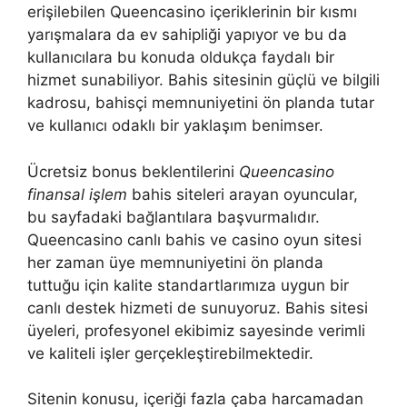
erişilebilen Queencasino içeriklerinin bir kısmı
yarışmalara da ev sahipliği yapıyor ve bu da
kullanıcılara bu konuda oldukça faydalı bir
hizmet sunabiliyor. Bahis sitesinin güçlü ve bilgili
kadrosu, bahisçi memnuniyetini ön planda tutar
ve kullanıcı odaklı bir yaklaşım benimser.
Ücretsiz bonus beklentilerini
Queencasino
finansal işlem
bahis siteleri arayan oyuncular,
bu sayfadaki bağlantılara başvurmalıdır.
Queencasino canlı bahis ve casino oyun sitesi
her zaman üye memnuniyetini ön planda
tuttuğu için kalite standartlarımıza uygun bir
canlı destek hizmeti de sunuyoruz. Bahis sitesi
üyeleri, profesyonel ekibimiz sayesinde verimli
ve kaliteli işler gerçekleştirebilmektedir.
Sitenin konusu, içeriği fazla çaba harcamadan