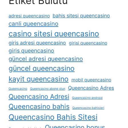
Etiket Bulutu
bahis sitesi queencasino
adresi queencasino
canli queencasino
casino sitesi queencasino
giris adresi queencasino
girisi queencasino
giris queencasino
güncel adresi queencasino
güncel queencasino
kayit queencasino
mobil queencasino
Queencasino Adres
Queencasino
Queencasino abone olun
Queencasino Adresi
Queencasino android
Queencasino bahis
Queencasino bahisleri
Queencasino Bahis Sitesi
Queencasino bonus