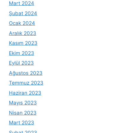
Mart 2024
Şubat 2024
Ocak 2024
Aralık 2023
Kasım 2023
Ekim 2023
Eylül 2023
Ağustos 2023
Temmuz 2023
Haziran 2023
Mayıs 2023
Nisan 2023
Mart 2023
Şubat 2023