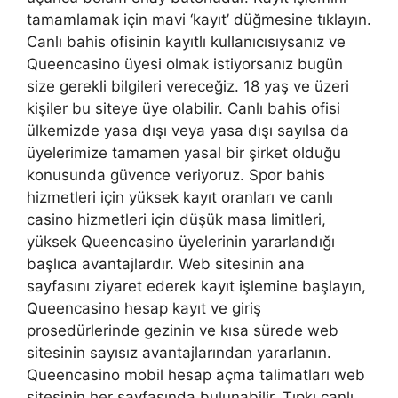
tamamlamak için mavi ‘kayıt’ düğmesine tıklayın.
Canlı bahis ofisinin kayıtlı kullanıcısıysanız ve
Queencasino üyesi olmak istiyorsanız bugün
size gerekli bilgileri vereceğiz. 18 yaş ve üzeri
kişiler bu siteye üye olabilir. Canlı bahis ofisi
ülkemizde yasa dışı veya yasa dışı sayılsa da
üyelerimize tamamen yasal bir şirket olduğu
konusunda güvence veriyoruz. Spor bahis
hizmetleri için yüksek kayıt oranları ve canlı
casino hizmetleri için düşük masa limitleri,
yüksek Queencasino üyelerinin yararlandığı
başlıca avantajlardır. Web sitesinin ana
sayfasını ziyaret ederek kayıt işlemine başlayın,
Queencasino hesap kayıt ve giriş
prosedürlerinde gezinin ve kısa sürede web
sitesinin sayısız avantajlarından yararlanın.
Queencasino mobil hesap açma talimatları web
sitesinin her sayfasında bulunabilir. Tıpkı canlı