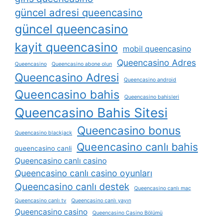
güncel adresi queencasino
güncel queencasino
kayit queencasino
mobil queencasino
Queencasino Adres
Queencasino
Queencasino abone olun
Queencasino Adresi
Queencasino android
Queencasino bahis
Queencasino bahisleri
Queencasino Bahis Sitesi
Queencasino bonus
Queencasino blackjack
Queencasino canlı bahis
queencasino canli
Queencasino canlı casino
Queencasino canlı casino oyunları
Queencasino canlı destek
Queencasino canlı maç
Queencasino canlı tv
Queencasino canlı yayın
Queencasino casino
Queencasino Casino Bölümü