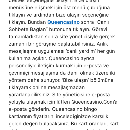
destek’ seçeneğine tıklayın. Bize ulaşın
menüsüne erişmek için üst menü çubuğuna
tıklayın ve ardından bize ulaşın seçeneğine
tıklayın. Bundan
Queencasino
sonra “Canlı
Sohbete Bağlan” butonuna tıklayın. Görevi
tamamladıktan sonra site yöneticisiyle gerçek
zamanlı bir görüşme başlatabilirsiniz. Anlık
mesajlaşma uygulaması ‘canlı yardım’ her gün
kullanıma açıktır. Queencasino ayrıca
personeliyle iletişim kurmak için e-posta ve
çevrimiçi mesajlaşma da dahil olmak üzere iki
yöntem daha sunuyor. ‘Bize ulaşın’ bölümüne
tıklayarak online mesajlaşmadan
yararlanabilirsiniz. Site yöneticisine e-posta
yoluyla ulaşmak için lütfen Queencasino.Com’a
e-posta gönderin. Queencasino bingo
kartlarının fiyatlarını incelediğinizde karşılık
gelen değeri bulacaksınız. Bu kart oranları, kart