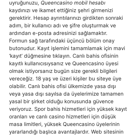
uyruğunuzu,
Queencasino mobil hesabı
kaydınızı ve ikamet ettiğiniz şehri girmenizi
gerektirir. Hesap ayrıntılarınızı girdikten sonraki
adım, bir kullanıcı adı ve şifre oluşturmak ve
ardından e-posta adresinizi sağlamaktır.
Formun sağ tarafındaki üçüncü bölüm onay
butonudur. Kayıt işlemini tamamlamak için mavi
‘kayıt’ düğmesine tıklayın. Canlı bahis ofisinin
kayıtlı kullanıcısıysanız ve Queencasino üyesi
olmak istiyorsanız bugün size gerekli bilgileri
vereceğiz. 18 yaş ve üzeri kişiler bu siteye üye
olabilir. Canlı bahis ofisi ülkemizde yasa dışı
veya yasa dışı sayılsa da üyelerimize tamamen
yasal bir şirket olduğu konusunda güvence
veriyoruz. Spor bahis hizmetleri için yüksek kayıt
oranları ve canlı casino hizmetleri için düşük
masa limitleri, yüksek Queencasino üyelerinin
yararlandığı başlıca avantajlardır. Web sitesinin