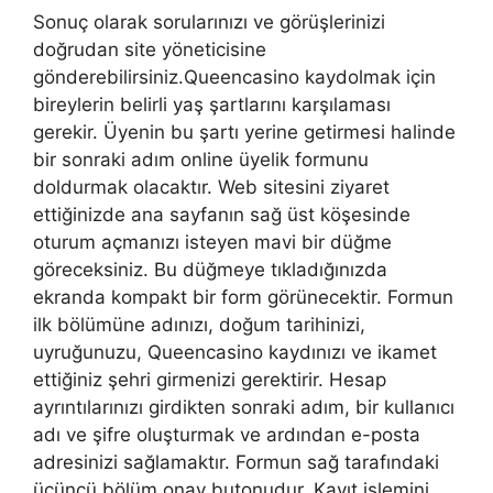
Sonuç olarak sorularınızı ve görüşlerinizi
doğrudan site yöneticisine
gönderebilirsiniz.Queencasino kaydolmak için
bireylerin belirli yaş şartlarını karşılaması
gerekir. Üyenin bu şartı yerine getirmesi halinde
bir sonraki adım online üyelik formunu
doldurmak olacaktır. Web sitesini ziyaret
ettiğinizde ana sayfanın sağ üst köşesinde
oturum açmanızı isteyen mavi bir düğme
göreceksiniz. Bu düğmeye tıkladığınızda
ekranda kompakt bir form görünecektir. Formun
ilk bölümüne adınızı, doğum tarihinizi,
uyruğunuzu, Queencasino kaydınızı ve ikamet
ettiğiniz şehri girmenizi gerektirir. Hesap
ayrıntılarınızı girdikten sonraki adım, bir kullanıcı
adı ve şifre oluşturmak ve ardından e-posta
adresinizi sağlamaktır. Formun sağ tarafındaki
üçüncü bölüm onay butonudur. Kayıt işlemini