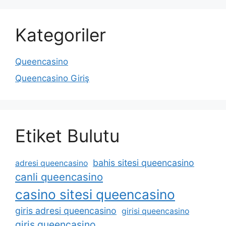
Kategoriler
Queencasino
Queencasino Giriş
Etiket Bulutu
bahis sitesi queencasino
adresi queencasino
canli queencasino
casino sitesi queencasino
giris adresi queencasino
girisi queencasino
giris queencasino