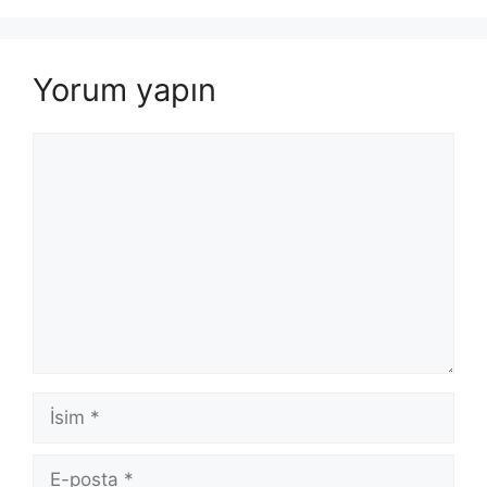
Yorum yapın
Yorum
İsim
E-