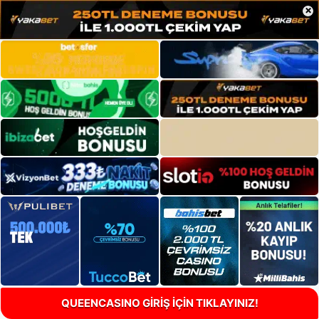
×
QUEENCASINO GİRİŞ İÇİN TIKLAYINIZ!