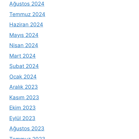
Ağustos 2024
Temmuz 2024
Haziran 2024
Mayıs 2024
Nisan 2024
Mart 2024
Şubat 2024
Ocak 2024
Aralık 2023
Kasım 2023
Ekim 2023
Eylül 2023
Ağustos 2023
Temmuz 2023