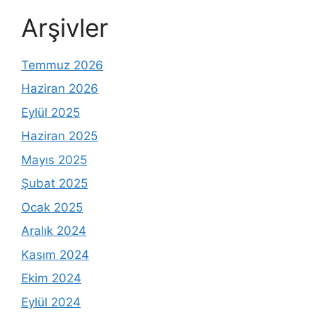
Arşivler
Temmuz 2026
Haziran 2026
Eylül 2025
Haziran 2025
Mayıs 2025
Şubat 2025
Ocak 2025
Aralık 2024
Kasım 2024
Ekim 2024
Eylül 2024