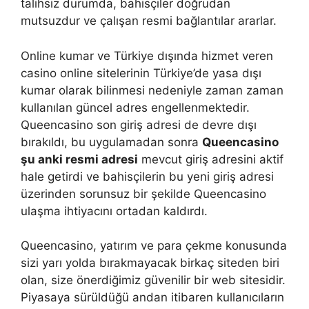
talihsiz durumda, bahisçiler doğrudan
mutsuzdur ve çalışan resmi bağlantılar ararlar.
Online kumar ve Türkiye dışında hizmet veren
casino online sitelerinin Türkiye’de yasa dışı
kumar olarak bilinmesi nedeniyle zaman zaman
kullanılan güncel adres engellenmektedir.
Queencasino son giriş adresi de devre dışı
bırakıldı, bu uygulamadan sonra
Queencasino
şu anki resmi adresi
mevcut giriş adresini aktif
hale getirdi ve bahisçilerin bu yeni giriş adresi
üzerinden sorunsuz bir şekilde Queencasino
ulaşma ihtiyacını ortadan kaldırdı.
Queencasino, yatırım ve para çekme konusunda
sizi yarı yolda bırakmayacak birkaç siteden biri
olan, size önerdiğimiz güvenilir bir web sitesidir.
Piyasaya sürüldüğü andan itibaren kullanıcıların