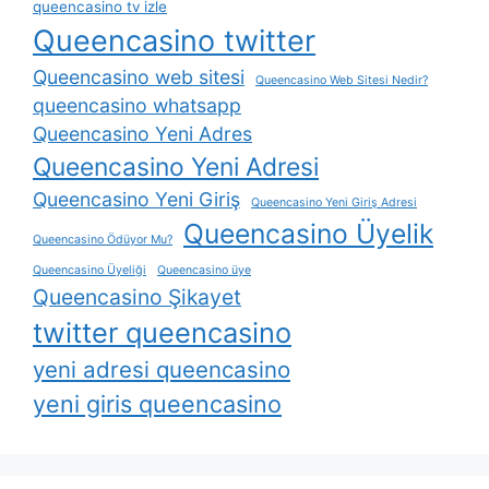
queencasino tv izle
Queencasino twitter
Queencasino web sitesi
Queencasino Web Sitesi Nedir?
queencasino whatsapp
Queencasino Yeni Adres
Queencasino Yeni Adresi
Queencasino Yeni Giriş
Queencasino Yeni Giriş Adresi
Queencasino Üyelik
Queencasino Ödüyor Mu?
Queencasino Üyeliği
Queencasino üye
Queencasino Şikayet
twitter queencasino
yeni adresi queencasino
yeni giris queencasino