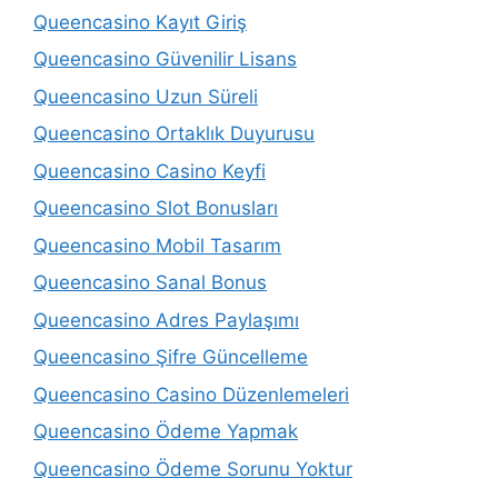
Queencasino Kayıt Giriş
Queencasino Güvenilir Lisans
Queencasino Uzun Süreli
Queencasino Ortaklık Duyurusu
Queencasino Casino Keyfi
Queencasino Slot Bonusları
Queencasino Mobil Tasarım
Queencasino Sanal Bonus
Queencasino Adres Paylaşımı
Queencasino Şifre Güncelleme
Queencasino Casino Düzenlemeleri
Queencasino Ödeme Yapmak
Queencasino Ödeme Sorunu Yoktur