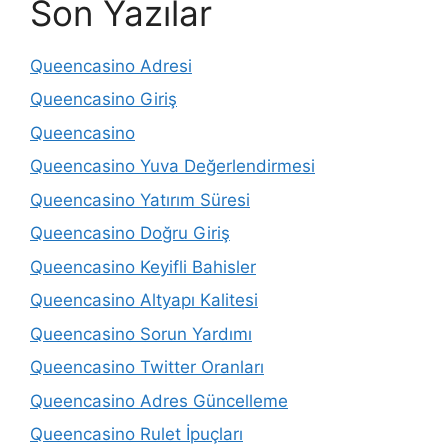
Son Yazılar
Queencasino Adresi
Queencasino Giriş
Queencasino
Queencasino Yuva Değerlendirmesi
Queencasino Yatırım Süresi
Queencasino Doğru Giriş
Queencasino Keyifli Bahisler
Queencasino Altyapı Kalitesi
Queencasino Sorun Yardımı
Queencasino Twitter Oranları
Queencasino Adres Güncelleme
Queencasino Rulet İpuçları