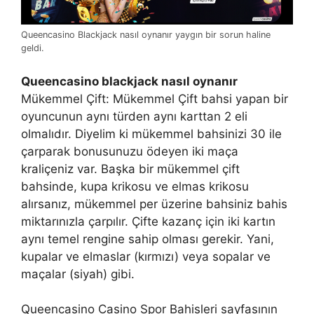
Queencasino Blackjack nasıl oynanır yaygın bir sorun haline
geldi.
Queencasino blackjack nasıl oynanır
Mükemmel Çift: Mükemmel Çift bahsi yapan bir
oyuncunun aynı türden aynı karttan 2 eli
olmalıdır. Diyelim ki mükemmel bahsinizi 30 ile
çarparak bonusunuzu ödeyen iki maça
kraliçeniz var. Başka bir mükemmel çift
bahsinde, kupa krikosu ve elmas krikosu
alırsanız, mükemmel per üzerine bahsiniz bahis
miktarınızla çarpılır. Çifte kazanç için iki kartın
aynı temel rengine sahip olması gerekir. Yani,
kupalar ve elmaslar (kırmızı) veya sopalar ve
maçalar (siyah) gibi.
Queencasino Casino Spor Bahisleri sayfasının