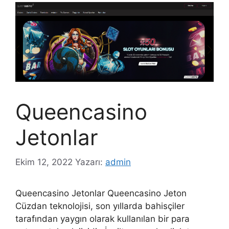
Queencasino
Jetonlar
Ekim 12, 2022
Yazarı:
admin
Queencasino Jetonlar Queencasino Jeton
Cüzdan teknolojisi, son yıllarda bahisçiler
tarafından yaygın olarak kullanılan bir para