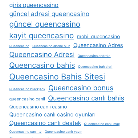
giris queencasino
güncel adresi queencasino
güncel queencasino
kayit queencasino
mobil queencasino
Queencasino Adres
Queencasino
Queencasino abone olun
Queencasino Adresi
Queencasino android
Queencasino bahis
Queencasino bahisleri
Queencasino Bahis Sitesi
Queencasino bonus
Queencasino blackjack
Queencasino canlı bahis
queencasino canli
Queencasino canlı casino
Queencasino canlı casino oyunları
Queencasino canlı destek
Queencasino canlı maç
Queencasino canlı tv
Queencasino canlı yayın