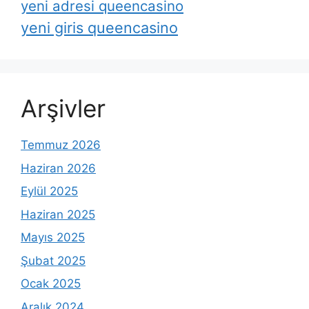
yeni adresi queencasino
yeni giris queencasino
Arşivler
Temmuz 2026
Haziran 2026
Eylül 2025
Haziran 2025
Mayıs 2025
Şubat 2025
Ocak 2025
Aralık 2024