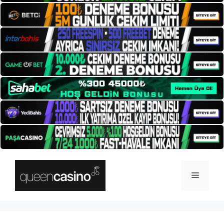
İçeriğe
atla
Menü