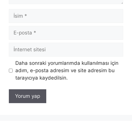
İsim
E-
posta
İnternet
sitesi
Daha sonraki yorumlarımda kullanılması için
adım, e-posta adresim ve site adresim bu
tarayıcıya kaydedilsin.