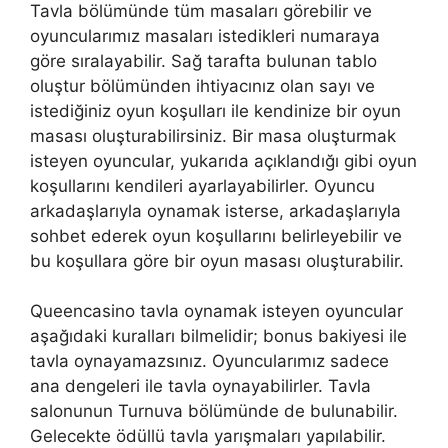
Tavla bölümünde tüm masaları görebilir ve
oyuncularımız masaları istedikleri numaraya
göre sıralayabilir. Sağ tarafta bulunan tablo
oluştur bölümünden ihtiyacınız olan sayı ve
istediğiniz oyun koşulları ile kendinize bir oyun
masası oluşturabilirsiniz. Bir masa oluşturmak
isteyen oyuncular, yukarıda açıklandığı gibi oyun
koşullarını kendileri ayarlayabilirler. Oyuncu
arkadaşlarıyla oynamak isterse, arkadaşlarıyla
sohbet ederek oyun koşullarını belirleyebilir ve
bu koşullara göre bir oyun masası oluşturabilir.
Queencasino tavla oynamak isteyen oyuncular
aşağıdaki kuralları bilmelidir; bonus bakiyesi ile
tavla oynayamazsınız. Oyuncularımız sadece
ana dengeleri ile tavla oynayabilirler. Tavla
salonunun Turnuva bölümünde de bulunabilir.
Gelecekte ödüllü tavla yarışmaları yapılabilir.