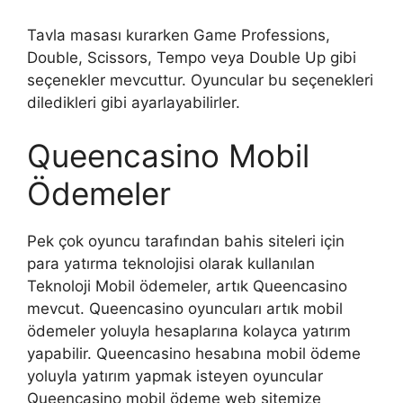
Tavla masası kurarken Game Professions,
Double, Scissors, Tempo veya Double Up gibi
seçenekler mevcuttur. Oyuncular bu seçenekleri
diledikleri gibi ayarlayabilirler.
Queencasino Mobil
Ödemeler
Pek çok oyuncu tarafından bahis siteleri için
para yatırma teknolojisi olarak kullanılan
Teknoloji Mobil ödemeler, artık Queencasino
mevcut. Queencasino oyuncuları artık mobil
ödemeler yoluyla hesaplarına kolayca yatırım
yapabilir. Queencasino hesabına mobil ödeme
yoluyla yatırım yapmak isteyen oyuncular
Queencasino mobil ödeme web sitemize