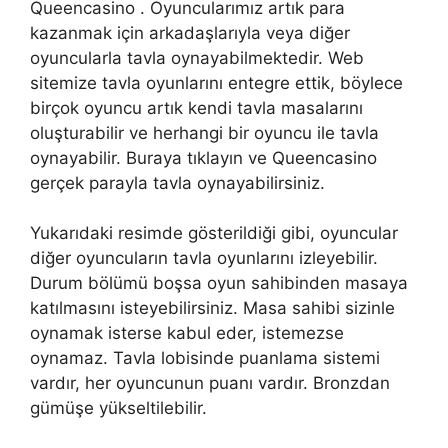
Queencasino . Oyuncularımız artık para
kazanmak için arkadaşlarıyla veya diğer
oyuncularla tavla oynayabilmektedir. Web
sitemize tavla oyunlarını entegre ettik, böylece
birçok oyuncu artık kendi tavla masalarını
oluşturabilir ve herhangi bir oyuncu ile tavla
oynayabilir. Buraya tıklayın ve Queencasino
gerçek parayla tavla oynayabilirsiniz.
Yukarıdaki resimde gösterildiği gibi, oyuncular
diğer oyuncuların tavla oyunlarını izleyebilir.
Durum bölümü boşsa oyun sahibinden masaya
katılmasını isteyebilirsiniz. Masa sahibi sizinle
oynamak isterse kabul eder, istemezse
oynamaz. Tavla lobisinde puanlama sistemi
vardır, her oyuncunun puanı vardır. Bronzdan
gümüşe yükseltilebilir.