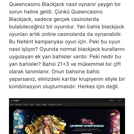
Queencasino Blackjack nasıl oynanır yaygın bir
sorun haline geldi. Çünkü Queencasino
Blackjack, sadece gerçek casinolarda
bulabileceğiniz bir oyundur. Yan bahis blackjack
oyunları artık online casinolarda da oynanabilir.
Bu Netent kampanyası oyun için. Peki bu oyun
nasıl işliyor? Oyunda normal blackjack kurallarını
uygulayan ek yan bahisler vardır. Peki nedir bu
yan bahisler? Bahsi 21+3 ve mükemmel bir çift
olarak tanımlanır. Onun bahsine bahis
yaparsanız, elinizdeki kartlar krupiyenin eliyle bir
kombinasyon oluşturmalıdır. Herkes için değil.