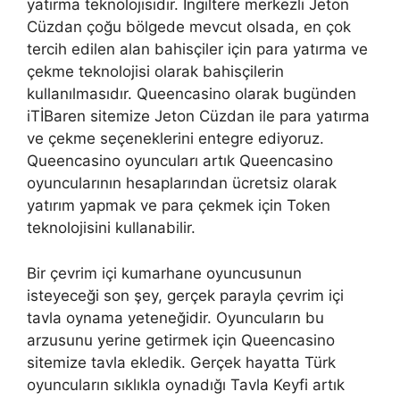
yatırma teknolojisidir. İngiltere merkezli Jeton
Cüzdan çoğu bölgede mevcut olsada, en çok
tercih edilen alan bahisçiler için para yatırma ve
çekme teknolojisi olarak bahisçilerin
kullanılmasıdır. Queencasino olarak bugünden
iTİBaren sitemize Jeton Cüzdan ile para yatırma
ve çekme seçeneklerini entegre ediyoruz.
Queencasino oyuncuları artık Queencasino
oyuncularının hesaplarından ücretsiz olarak
yatırım yapmak ve para çekmek için Token
teknolojisini kullanabilir.
Bir çevrim içi kumarhane oyuncusunun
isteyeceği son şey, gerçek parayla çevrim içi
tavla oynama yeteneğidir. Oyuncuların bu
arzusunu yerine getirmek için Queencasino
sitemize tavla ekledik. Gerçek hayatta Türk
oyuncuların sıklıkla oynadığı Tavla Keyfi artık