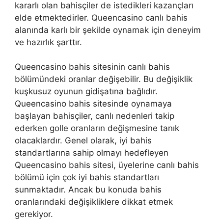
kararlı olan bahisçiler de istedikleri kazançları
elde etmektedirler. Queencasino canlı bahis
alanında karlı bir şekilde oynamak için deneyim
ve hazırlık şarttır.
Queencasino bahis sitesinin canlı bahis
bölümündeki oranlar değişebilir. Bu değişiklik
kuşkusuz oyunun gidişatına bağlıdır.
Queencasino bahis sitesinde oynamaya
başlayan bahisçiler, canlı nedenleri takip
ederken golle oranların değişmesine tanık
olacaklardır. Genel olarak, iyi bahis
standartlarına sahip olmayı hedefleyen
Queencasino bahis sitesi, üyelerine canlı bahis
bölümü için çok iyi bahis standartları
sunmaktadır. Ancak bu konuda bahis
oranlarındaki değişikliklere dikkat etmek
gerekiyor.