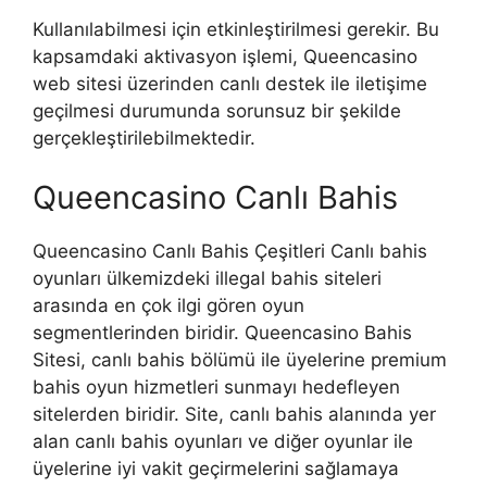
Kullanılabilmesi için etkinleştirilmesi gerekir. Bu
kapsamdaki aktivasyon işlemi, Queencasino
web sitesi üzerinden canlı destek ile iletişime
geçilmesi durumunda sorunsuz bir şekilde
gerçekleştirilebilmektedir.
Queencasino Canlı Bahis
Queencasino Canlı Bahis Çeşitleri Canlı bahis
oyunları ülkemizdeki illegal bahis siteleri
arasında en çok ilgi gören oyun
segmentlerinden biridir. Queencasino Bahis
Sitesi, canlı bahis bölümü ile üyelerine premium
bahis oyun hizmetleri sunmayı hedefleyen
sitelerden biridir. Site, canlı bahis alanında yer
alan canlı bahis oyunları ve diğer oyunlar ile
üyelerine iyi vakit geçirmelerini sağlamaya