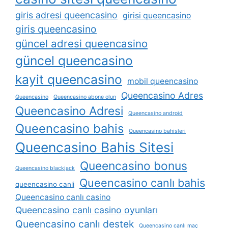
giris adresi queencasino
girisi queencasino
giris queencasino
güncel adresi queencasino
güncel queencasino
kayit queencasino
mobil queencasino
Queencasino Adres
Queencasino
Queencasino abone olun
Queencasino Adresi
Queencasino android
Queencasino bahis
Queencasino bahisleri
Queencasino Bahis Sitesi
Queencasino bonus
Queencasino blackjack
Queencasino canlı bahis
queencasino canli
Queencasino canlı casino
Queencasino canlı casino oyunları
Queencasino canlı destek
Queencasino canlı maç