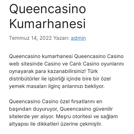
Queencasino
Kumarhanesi
Temmuz 14, 2022
Yazarı:
admin
Queencasino kumarhanesi Queencasino Casino
web sitesinde Casino ve Canlı Casino oyunlarını
oynayarak para kazanabilirsiniz! Türk
distribütörler ile işbirliği içinde bire bir özel
yemek masaları ilginç anlarınızı bekliyor.
Queencasino Casino özel fırsatlarını en
başından duyuruyor, Queencasino güvenilir
sitelerde yer alıyor. Meşru otoritesi ve sağlam
altyapısı ile dikkatleri üzerine çekmiştir.