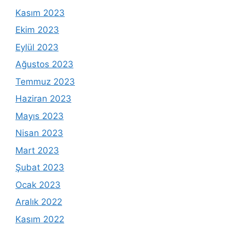
Kasım 2023
Ekim 2023
Eylül 2023
Ağustos 2023
Temmuz 2023
Haziran 2023
Mayıs 2023
Nisan 2023
Mart 2023
Şubat 2023
Ocak 2023
Aralık 2022
Kasım 2022