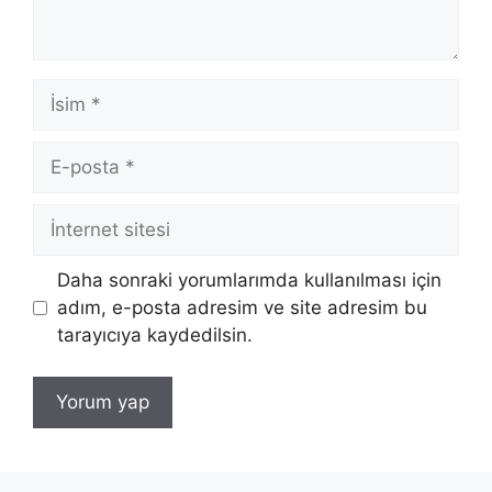
İsim
E-
posta
İnternet
sitesi
Daha sonraki yorumlarımda kullanılması için
adım, e-posta adresim ve site adresim bu
tarayıcıya kaydedilsin.