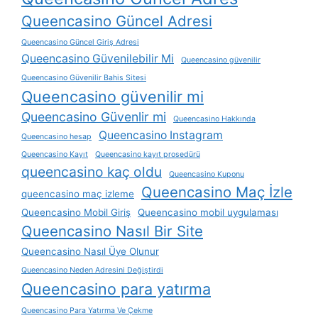
Queencasino Güncel Adresi
Queencasino Güncel Giriş Adresi
Queencasino Güvenilebilir Mi
Queencasino güvenilir
Queencasino Güvenilir Bahis Sitesi
Queencasino güvenilir mi
Queencasino Güvenlir mi
Queencasino Hakkında
Queencasino Instagram
Queencasino hesap
Queencasino Kayıt
Queencasino kayıt prosedürü
queencasino kaç oldu
Queencasino Kuponu
Queencasino Maç İzle
queencasino maç izleme
Queencasino Mobil Giriş
Queencasino mobil uygulaması
Queencasino Nasıl Bir Site
Queencasino Nasıl Üye Olunur
Queencasino Neden Adresini Değiştirdi
Queencasino para yatırma
Queencasino Para Yatırma Ve Çekme