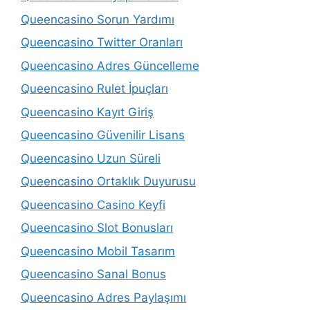
Queencasino Sorun Yardımı
Queencasino Twitter Oranları
Queencasino Adres Güncelleme
Queencasino Rulet İpuçları
Queencasino Kayıt Giriş
Queencasino Güvenilir Lisans
Queencasino Uzun Süreli
Queencasino Ortaklık Duyurusu
Queencasino Casino Keyfi
Queencasino Slot Bonusları
Queencasino Mobil Tasarım
Queencasino Sanal Bonus
Queencasino Adres Paylaşımı