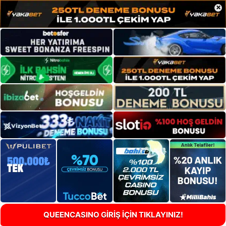
×
QUEENCASINO GİRİŞ İÇİN TIKLAYINIZ!