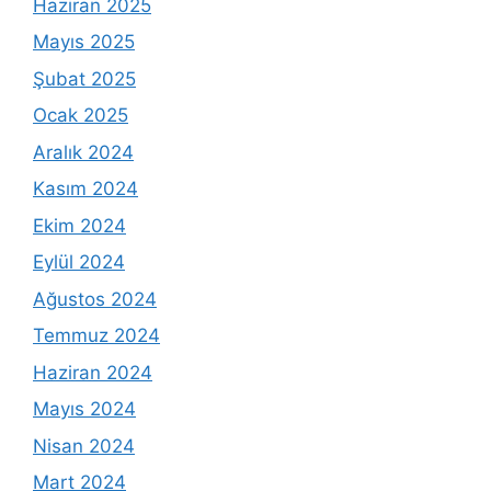
Haziran 2025
Mayıs 2025
Şubat 2025
Ocak 2025
Aralık 2024
Kasım 2024
Ekim 2024
Eylül 2024
Ağustos 2024
Temmuz 2024
Haziran 2024
Mayıs 2024
Nisan 2024
Mart 2024