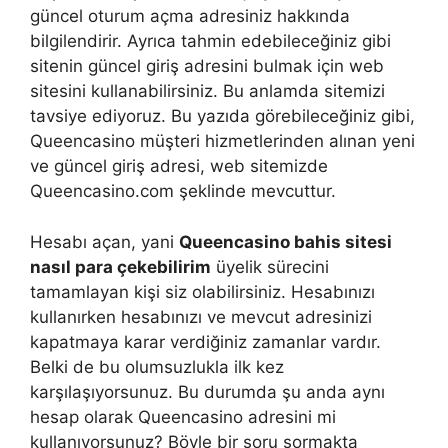
güncel oturum açma adresiniz hakkında
bilgilendirir. Ayrıca tahmin edebileceğiniz gibi
sitenin güncel giriş adresini bulmak için web
sitesini kullanabilirsiniz. Bu anlamda sitemizi
tavsiye ediyoruz. Bu yazıda görebileceğiniz gibi,
Queencasino müşteri hizmetlerinden alınan yeni
ve güncel giriş adresi, web sitemizde
Queencasino.com şeklinde mevcuttur.
Hesabı açan, yani
Queencasino bahis sitesi
nasıl para çekebilirim
üyelik sürecini
tamamlayan kişi siz olabilirsiniz. Hesabınızı
kullanırken hesabınızı ve mevcut adresinizi
kapatmaya karar verdiğiniz zamanlar vardır.
Belki de bu olumsuzlukla ilk kez
karşılaşıyorsunuz. Bu durumda şu anda aynı
hesap olarak Queencasino adresini mi
kullanıyorsunuz? Böyle bir soru sormakta