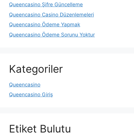
Queencasino Şifre Güncelleme
Queencasino Casino Düzenlemeleri
Queencasino Ödeme Yapmak
Queencasino Ödeme Sorunu Yoktur
Kategoriler
Queencasino
Queencasino Giriş
Etiket Bulutu