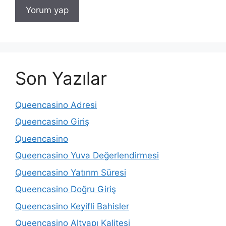
Son Yazılar
Queencasino Adresi
Queencasino Giriş
Queencasino
Queencasino Yuva Değerlendirmesi
Queencasino Yatırım Süresi
Queencasino Doğru Giriş
Queencasino Keyifli Bahisler
Queencasino Altyapı Kalitesi