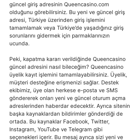
güncel giriş adresinin Queencasino.com
olduğunu görebilirsiniz. Bu yeni ve güncel giriş
adresi, Türkiye üzerinden giriş işlemini
tamamlamak veya Türkiye’de yaşadığınız giriş
sorunlarını gidermek için parmaklarınızın
ucunda.
Peki, kapatma kararı verildiğinde Queencasino
güncel adresini nasıl bileceğim? Queencasino
üyelik kayıt işlemini tamamlayabilirsiniz. Üyelik,
müşteri desteğine erişmenizi sağlar. Destek
ekibimiz, üye olan herkese e-posta ve SMS
göndererek onları yeni ve güncel oturum açma
adreslerinden haberdar edecektir. Ayrıca sitenin
başka kaynaklardan bildirimler gönderdiği de
ortada. Bu kaynaklar Facebook, Twitter,
Instagram, YouTube ve Telegram gibi
seçenekleri içerir. Bu mesaj ayrıca sizi yeni ve