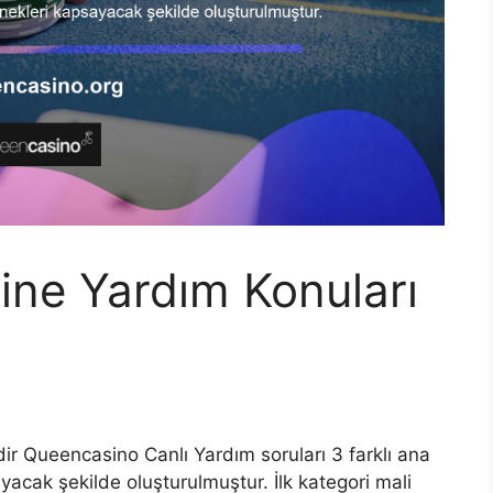
ine Yardım Konuları
ir Queencasino Canlı Yardım soruları 3 farklı ana
yacak şekilde oluşturulmuştur. İlk kategori mali