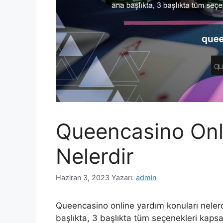
Queencasino Onl
Nelerdir
Haziran 3, 2023
Yazarı:
admin
Queencasino online yardım konuları nelerd
başlıkta, 3 başlıkta tüm seçenekleri kapsa