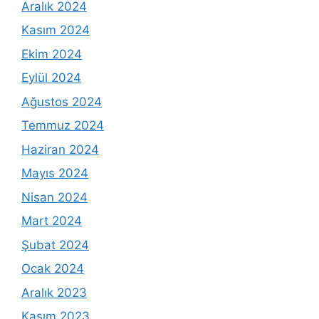
Aralık 2024
Kasım 2024
Ekim 2024
Eylül 2024
Ağustos 2024
Temmuz 2024
Haziran 2024
Mayıs 2024
Nisan 2024
Mart 2024
Şubat 2024
Ocak 2024
Aralık 2023
Kasım 2023