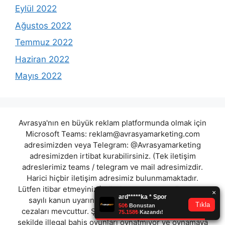
Eylül 2022
Ağustos 2022
Temmuz 2022
Haziran 2022
Mayıs 2022
Avrasya'nın en büyük reklam platformunda olmak için
Microsoft Teams:
reklam@avrasyamarketing.com
adresimizden veya Telegram: @Avrasyamarketing
adresimizden irtibat kurabilirsiniz. (Tek iletişim
adreslerimiz teams / telegram ve mail adresimizdir.
Harici hiçbir iletişim adresimiz bulunmamaktadır.
Lütfen itibar etmeyiniz.) Türkiye yasalarına göre 7258
sayılı kanun uyarınca yasa dışı bahis oynamanın
cezaları mevcuttur. Şu an bulunduğunuz site hiç bir
şekilde illegal bahis oyunları oynatmıyor ve oynamaya