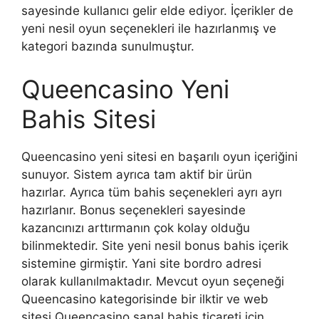
sayesinde kullanıcı gelir elde ediyor. İçerikler de
yeni nesil oyun seçenekleri ile hazırlanmış ve
kategori bazında sunulmuştur.
Queencasino Yeni
Bahis Sitesi
Queencasino yeni sitesi en başarılı oyun içeriğini
sunuyor. Sistem ayrıca tam aktif bir ürün
hazırlar. Ayrıca tüm bahis seçenekleri ayrı ayrı
hazırlanır. Bonus seçenekleri sayesinde
kazancınızı arttırmanın çok kolay olduğu
bilinmektedir. Site yeni nesil bonus bahis içerik
sistemine girmiştir. Yani site bordro adresi
olarak kullanılmaktadır. Mevcut oyun seçeneği
Queencasino kategorisinde bir ilktir ve web
sitesi Queencasino sanal bahis ticareti için