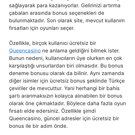
sağlayarak para kazanıyorlar. Gelirinizi artırma
çabaları arasında bonus seçenekleri de
bulunmaktadır. Son olarak site, mevcut kullanım
fırsatları için oyunları seçer.
Özellikle, birçok kullanıcı ücretsiz bir
Queencasino
ne anlama geldiğini bilmek ister.
Bunun nedeni, kullanıcıların üye olurken en çok
karşılaştığı unsurlardan biri olmasıdır. Bu bonus
deneme bonusu olarak da bilinir. Aynı zamanda
diğer isimler için ücretsiz bonus şeklinde Türkçe
çeviriler de mevcuttur. Yani herhangi bir bahis
şartı aranmaksızın kolayca alınabilen bir bonus
olarak öne çıkmaktadır. Böylece daha fazla oyun
fırsatı elde edersiniz. Özellikle şimdi
Queencasino, güncel adresler için ücretsiz bir
bonus ile bir adım önde.