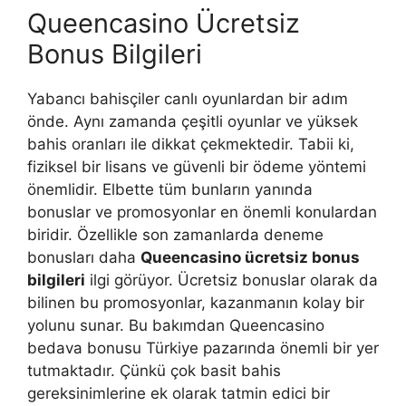
Queencasino Ücretsiz
Bonus Bilgileri
Yabancı bahisçiler canlı oyunlardan bir adım
önde. Aynı zamanda çeşitli oyunlar ve yüksek
bahis oranları ile dikkat çekmektedir. Tabii ki,
fiziksel bir lisans ve güvenli bir ödeme yöntemi
önemlidir. Elbette tüm bunların yanında
bonuslar ve promosyonlar en önemli konulardan
biridir. Özellikle son zamanlarda deneme
bonusları daha
Queencasino ücretsiz bonus
bilgileri
ilgi görüyor. Ücretsiz bonuslar olarak da
bilinen bu promosyonlar, kazanmanın kolay bir
yolunu sunar. Bu bakımdan Queencasino
bedava bonusu Türkiye pazarında önemli bir yer
tutmaktadır. Çünkü çok basit bahis
gereksinimlerine ek olarak tatmin edici bir