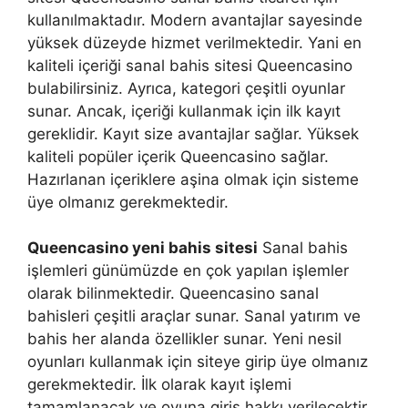
kullanılmaktadır. Modern avantajlar sayesinde
yüksek düzeyde hizmet verilmektedir. Yani en
kaliteli içeriği sanal bahis sitesi Queencasino
bulabilirsiniz. Ayrıca, kategori çeşitli oyunlar
sunar. Ancak, içeriği kullanmak için ilk kayıt
gereklidir. Kayıt size avantajlar sağlar. Yüksek
kaliteli popüler içerik Queencasino sağlar.
Hazırlanan içeriklere aşina olmak için sisteme
üye olmanız gerekmektedir.
Queencasino yeni bahis sitesi
Sanal bahis
işlemleri günümüzde en çok yapılan işlemler
olarak bilinmektedir. Queencasino sanal
bahisleri çeşitli araçlar sunar. Sanal yatırım ve
bahis her alanda özellikler sunar. Yeni nesil
oyunları kullanmak için siteye girip üye olmanız
gerekmektedir. İlk olarak kayıt işlemi
tamamlanacak ve oyuna giriş hakkı verilecektir.