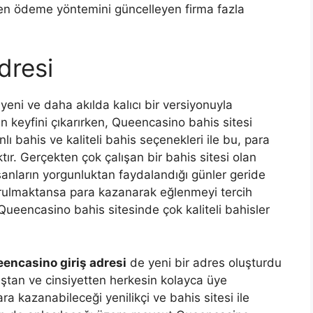
en ödeme yöntemini güncelleyen firma fazla
dresi
ni ve daha akılda kalıcı bir versiyonuyla
n keyfini çıkarırken, Queencasino bahis sitesi
ı bahis ve kaliteli bahis seçenekleri ile bu, para
ır. Gerçekten çok çalışan bir bahis sitesi olan
nların yorgunluktan faydalandığı günler geride
orulmaktansa para kazanarak eğlenmeyi tercih
 Queencasino bahis sitesinde çok kaliteli bahisler
encasino giriş adresi
de yeni bir adres oluşturdu
ştan ve cinsiyetten herkesin kolayca üye
a kazanabileceği yenilikçi ve bahis sitesi ile