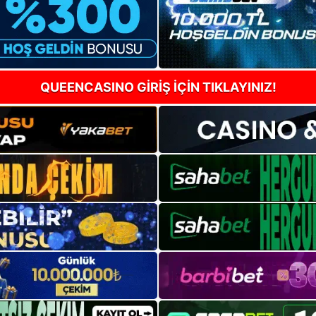
QUEENCASINO GİRİŞ İÇİN TIKLAYINIZ!