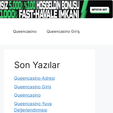
Queencasino
Queencasino Giriş
Son Yazılar
Queencasino Adresi
Queencasino Giriş
Queencasino
Queencasino Yuva
Değerlendirmesi