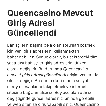
Queencasino Mevcut
Giriş Adresi
Güncellendi
Bahisçilerin başına bela olan sorunları çözmek
için yeni giriş adreslerini kullanmaktan
bahsedebiliriz. Sonuç olarak, bu sektördeki tüm
yasa dışı bahisçiler giriş adreslerini düzenli
olarak değiştirir. Bu durumda
Queencasino
mevcut giriş adresi güncellendi
erişim verileri de
sık sık değişir. Bu durumda firmanın sosyal
medya hesaplarını takip etmeli ve internet
sitesine bağlanmalısınız. Böylece alan adınız
değiştiğinde güncel adresinizi anında görebilir
ve web sitenize giriş yapabilirsiniz. Queencasino