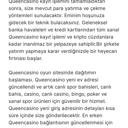
Queencasino kayıt işlemini tamamladıktan
sonra, size mevcut para yatırma ve çekme
yöntemleri sunulacaktır. Eminim hoşunuza
gidecek bir teknik bulacaksınız. Geleneksel
banka havaleleri ve kredi kartlarından tüm sanal
Queencasino kayıt i̇şlemi
ve kripto cüzdanlara
kadar inanılmaz bir yelpazeye sahiptir.Bir şirkete
yatırım yapmaya karar verdiğinizde bir heyecan
fırtınası başlar.
Queencasino oyun sitesinde dağıtımın
başlaması. Queencasino yeni ev adresi
güncellendi ve artık canlı spor bahisleri, canlı
bahis, casino, canlı casino, bingo, poker ve
sanal spor ürünleri için güvenilir bir hizmet.
Queencasino yeni giriş adresinin detayları kısa
süre içinde size gönderilecektir. En erken
Queencasino bağlantısının güncellenmesi için