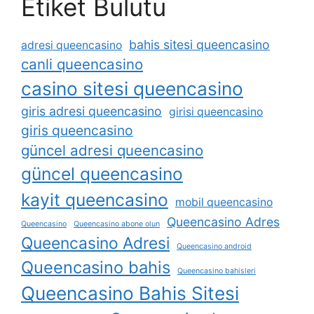
Etiket Bulutu
bahis sitesi queencasino
adresi queencasino
canli queencasino
casino sitesi queencasino
giris adresi queencasino
girisi queencasino
giris queencasino
güncel adresi queencasino
güncel queencasino
kayit queencasino
mobil queencasino
Queencasino Adres
Queencasino
Queencasino abone olun
Queencasino Adresi
Queencasino android
Queencasino bahis
Queencasino bahisleri
Queencasino Bahis Sitesi