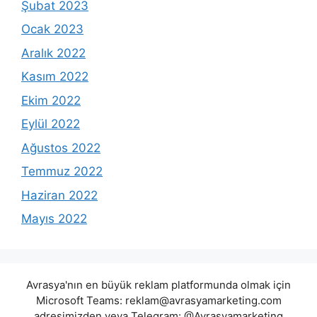
Şubat 2023
Ocak 2023
Aralık 2022
Kasım 2022
Ekim 2022
Eylül 2022
Ağustos 2022
Temmuz 2022
Haziran 2022
Mayıs 2022
Avrasya'nın en büyük reklam platformunda olmak için
Microsoft Teams:
reklam@avrasyamarketing.com
adresimizden veya Telegram: @Avrasyamarketing