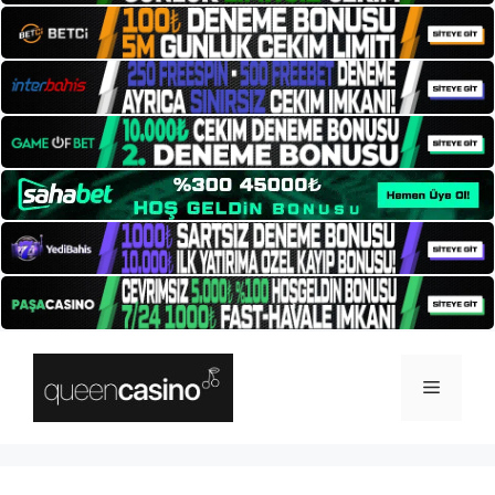
İçeriğe
atla
Menü