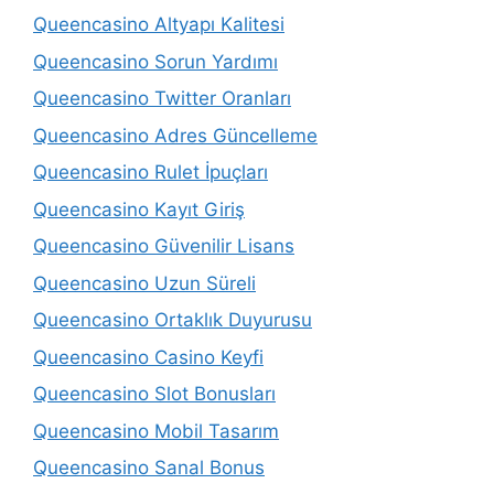
Queencasino Altyapı Kalitesi
Queencasino Sorun Yardımı
Queencasino Twitter Oranları
Queencasino Adres Güncelleme
Queencasino Rulet İpuçları
Queencasino Kayıt Giriş
Queencasino Güvenilir Lisans
Queencasino Uzun Süreli
Queencasino Ortaklık Duyurusu
Queencasino Casino Keyfi
Queencasino Slot Bonusları
Queencasino Mobil Tasarım
Queencasino Sanal Bonus