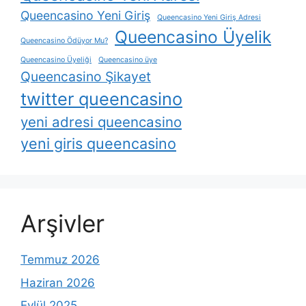
Queencasino Yeni Giriş
Queencasino Yeni Giriş Adresi
Queencasino Üyelik
Queencasino Ödüyor Mu?
Queencasino Üyeliği
Queencasino üye
Queencasino Şikayet
twitter queencasino
yeni adresi queencasino
yeni giris queencasino
Arşivler
Temmuz 2026
Haziran 2026
Eylül 2025