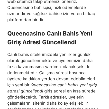
web sitemizi takip etmenizi öneririz.
Queencasino bahisçisi, hızlı ödemelerde
uzmandır ve kağıtsız bahise izin veren birkaç
platformdan biridir.
Queencasino Canlı Bahis Yeni
Giriş Adresi Güncellendi
Canlı bahis sitelerimizdeki yenilikler günlük
olarak güncellenmekte ve üyelerimizin daha
fazla kazanmasına yardımcı olacak şekilde
derlenmektedir. Çalışma süresi boyunca,
üyelere kaldıkları yerden devam edebilmeleri
için yeni bir
Queencasino canlı bahis yeni giriş
adresi güncellendi
giriş adresi en kısa sürede
gönderilecektir. Farklı adresler, üyelerin
çalışmalarını sitenin daha kolay erişilebilir