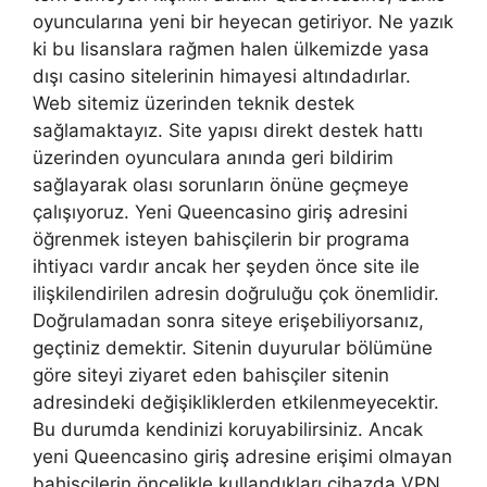
oyuncularına yeni bir heyecan getiriyor. Ne yazık
ki bu lisanslara rağmen halen ülkemizde yasa
dışı casino sitelerinin himayesi altındadırlar.
Web sitemiz üzerinden teknik destek
sağlamaktayız. Site yapısı direkt destek hattı
üzerinden oyunculara anında geri bildirim
sağlayarak olası sorunların önüne geçmeye
çalışıyoruz. Yeni Queencasino giriş adresini
öğrenmek isteyen bahisçilerin bir programa
ihtiyacı vardır ancak her şeyden önce site ile
ilişkilendirilen adresin doğruluğu çok önemlidir.
Doğrulamadan sonra siteye erişebiliyorsanız,
geçtiniz demektir. Sitenin duyurular bölümüne
göre siteyi ziyaret eden bahisçiler sitenin
adresindeki değişikliklerden etkilenmeyecektir.
Bu durumda kendinizi koruyabilirsiniz. Ancak
yeni Queencasino giriş adresine erişimi olmayan
bahisçilerin öncelikle kullandıkları cihazda VPN