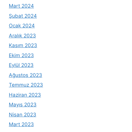
Mart 2024
Şubat 2024
Ocak 2024
Aralık 2023
Kasım 2023
Ekim 2023
Eylül 2023
Ağustos 2023
Temmuz 2023
Haziran 2023
Mayıs 2023
Nisan 2023
Mart 2023