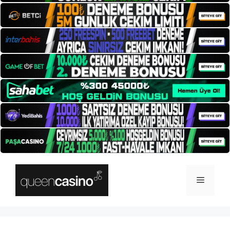
İçeriğe
atla
Menü