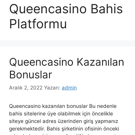
Queencasino Bahis
Platformu
Queencasino Kazanılan
Bonuslar
Aralık 2, 2022
Yazarı:
admin
Queencasino kazanılan bonuslar Bu nedenle
bahis sitelerine üye olabilmek için öncelikle
siteye güncel adres üzerinden giriş yapmanız
gerekmektedir. Bahis şirketinin ofisinin önceki