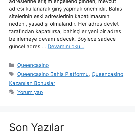
adreslerine erişim engellendiğinden, mevcut
adresi kullanarak giriş yapmak önemlidir. Bahis
sitelerinin eski adreslerinin kapatılmasının
nedeni, yasadışı olmalarıdır. Her adres devlet
tarafından kapatılırsa, bahisçiler yeni bir adres
belirlemeye devam edecek. Böylece sadece
güncel adres …
Devamını oku…
Kategoriler
Queencasino
Etiketler
Queencasino Bahis Platformu
,
Queencasino
Kazanılan Bonuslar
Yorum yap
Son Yazılar