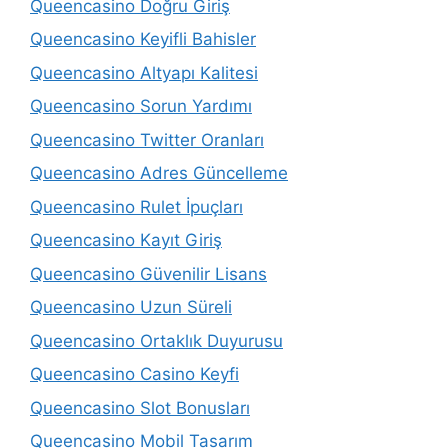
Queencasino Doğru Giriş
Queencasino Keyifli Bahisler
Queencasino Altyapı Kalitesi
Queencasino Sorun Yardımı
Queencasino Twitter Oranları
Queencasino Adres Güncelleme
Queencasino Rulet İpuçları
Queencasino Kayıt Giriş
Queencasino Güvenilir Lisans
Queencasino Uzun Süreli
Queencasino Ortaklık Duyurusu
Queencasino Casino Keyfi
Queencasino Slot Bonusları
Queencasino Mobil Tasarım