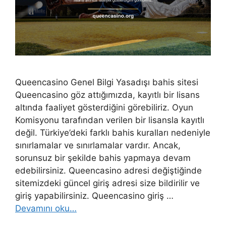
Queencasino Genel Bilgi Yasadışı bahis sitesi
Queencasino göz attığımızda, kayıtlı bir lisans
altında faaliyet gösterdiğini görebiliriz. Oyun
Komisyonu tarafından verilen bir lisansla kayıtlı
değil. Türkiye’deki farklı bahis kuralları nedeniyle
sınırlamalar ve sınırlamalar vardır. Ancak,
sorunsuz bir şekilde bahis yapmaya devam
edebilirsiniz. Queencasino adresi değiştiğinde
sitemizdeki güncel giriş adresi size bildirilir ve
giriş yapabilirsiniz. Queencasino giriş …
Devamını oku…