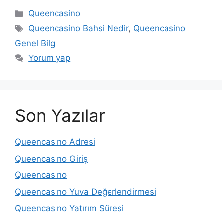
Kategoriler
Queencasino
Etiketler
Queencasino Bahsi Nedir
,
Queencasino
Genel Bilgi
Yorum yap
Son Yazılar
Queencasino Adresi
Queencasino Giriş
Queencasino
Queencasino Yuva Değerlendirmesi
Queencasino Yatırım Süresi