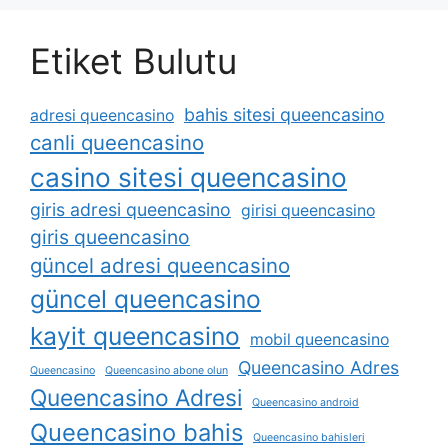
Etiket Bulutu
bahis sitesi queencasino
adresi queencasino
canli queencasino
casino sitesi queencasino
giris adresi queencasino
girisi queencasino
giris queencasino
güncel adresi queencasino
güncel queencasino
kayit queencasino
mobil queencasino
Queencasino Adres
Queencasino
Queencasino abone olun
Queencasino Adresi
Queencasino android
Queencasino bahis
Queencasino bahisleri