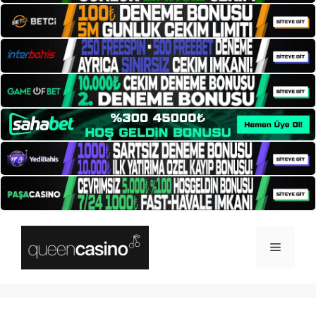
İçeriğe
atla
Menü