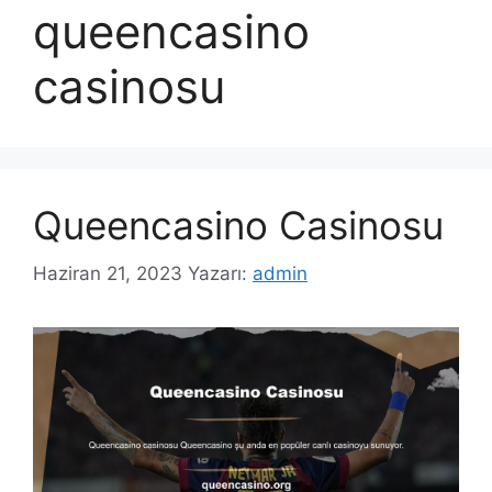
queencasino
casinosu
Queencasino Casinosu
Haziran 21, 2023
Yazarı:
admin