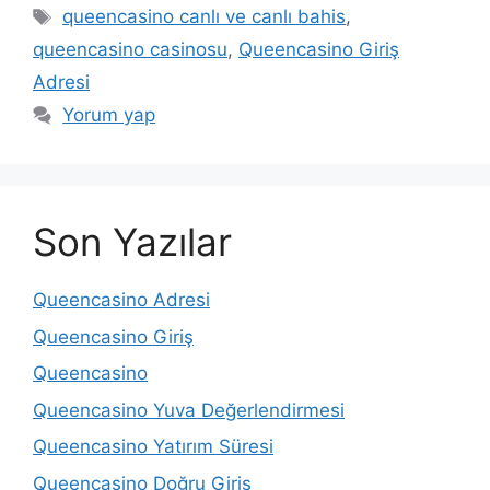
Etiketler
queencasino canlı ve canlı bahis
,
queencasino casinosu
,
Queencasino Giriş
Adresi
Yorum yap
Son Yazılar
Queencasino Adresi
Queencasino Giriş
Queencasino
Queencasino Yuva Değerlendirmesi
Queencasino Yatırım Süresi
Queencasino Doğru Giriş