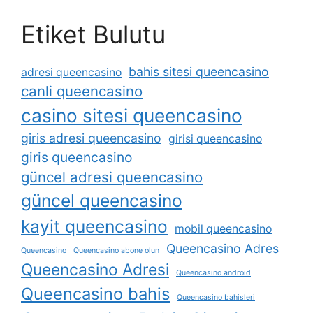
Etiket Bulutu
bahis sitesi queencasino
adresi queencasino
canli queencasino
casino sitesi queencasino
giris adresi queencasino
girisi queencasino
giris queencasino
güncel adresi queencasino
güncel queencasino
kayit queencasino
mobil queencasino
Queencasino Adres
Queencasino
Queencasino abone olun
Queencasino Adresi
Queencasino android
Queencasino bahis
Queencasino bahisleri