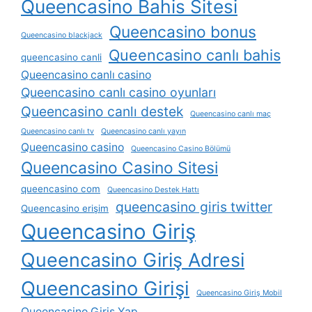
Queencasino Bahis Sitesi
Queencasino bonus
Queencasino blackjack
Queencasino canlı bahis
queencasino canli
Queencasino canlı casino
Queencasino canlı casino oyunları
Queencasino canlı destek
Queencasino canlı maç
Queencasino canlı tv
Queencasino canlı yayın
Queencasino casino
Queencasino Casino Bölümü
Queencasino Casino Sitesi
queencasino com
Queencasino Destek Hattı
queencasino giris twitter
Queencasino erişim
Queencasino Giriş
Queencasino Giriş Adresi
Queencasino Girişi
Queencasino Giriş Mobil
Queencasino Giriş Yap