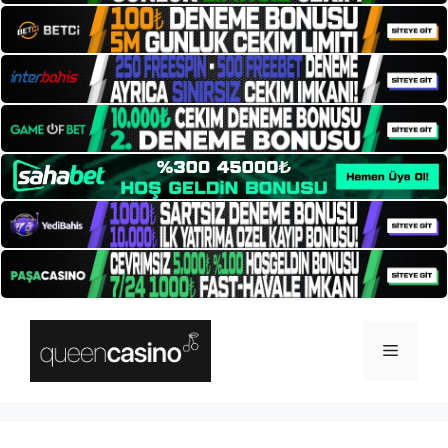
İçeriğe
atla
Menü