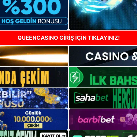
QUEENCASINO GİRİŞ İÇİN TIKLAYINIZ!