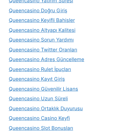
Queencasino Yatırım Süresi
Queencasino Doğru Giriş
Queencasino Keyifli Bahisler
Queencasino Altyapı Kalitesi
Queencasino Sorun Yardımı
Queencasino Twitter Oranları
Queencasino Adres Güncelleme
Queencasino Rulet İpuçları
Queencasino Kayıt Giriş
Queencasino Güvenilir Lisans
Queencasino Uzun Süreli
Queencasino Ortaklık Duyurusu
Queencasino Casino Keyfi
Queencasino Slot Bonusları