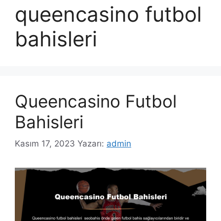
queencasino futbol
bahisleri
Queencasino Futbol
Bahisleri
Kasım 17, 2023
Yazarı:
admin