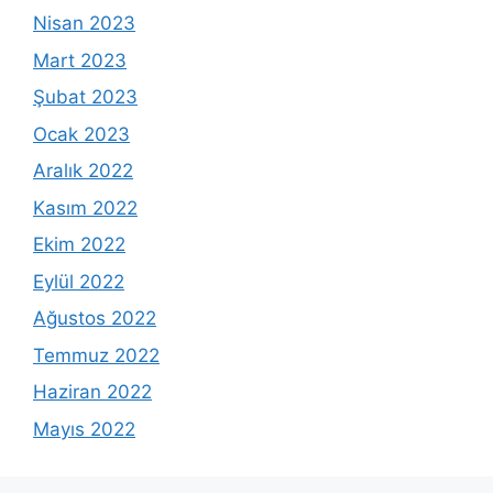
Nisan 2023
Mart 2023
Şubat 2023
Ocak 2023
Aralık 2022
Kasım 2022
Ekim 2022
Eylül 2022
Ağustos 2022
Temmuz 2022
Haziran 2022
Mayıs 2022