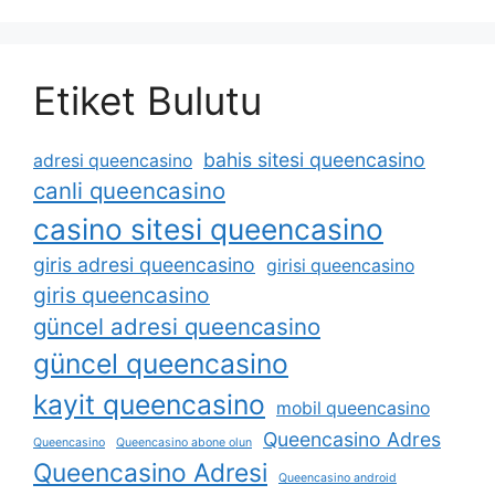
Etiket Bulutu
bahis sitesi queencasino
adresi queencasino
canli queencasino
casino sitesi queencasino
giris adresi queencasino
girisi queencasino
giris queencasino
güncel adresi queencasino
güncel queencasino
kayit queencasino
mobil queencasino
Queencasino Adres
Queencasino
Queencasino abone olun
Queencasino Adresi
Queencasino android