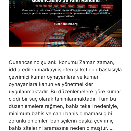
Queencasino şu anki konumu Zaman zaman,
iddia edilen markayı işleten şirketlerin baskısıyla
çevrimiçi kumar oynayanlara ve kumar
oynayanlara kanun ve yönetmelikler
uygulanmaktadır. Bu düzenlemelere göre kumar
ciddi bir suç olarak tanımlanmaktadır. Tüm bu
düzenlemelere rağmen, bahis tekeli nedeniyle,
minimum bahis ve canlı bahis olmaması gibi
zorunlu önlemler, bahisçilerin başka çevrimiçi
bahis sitelerini aramasına neden olmuştur. …