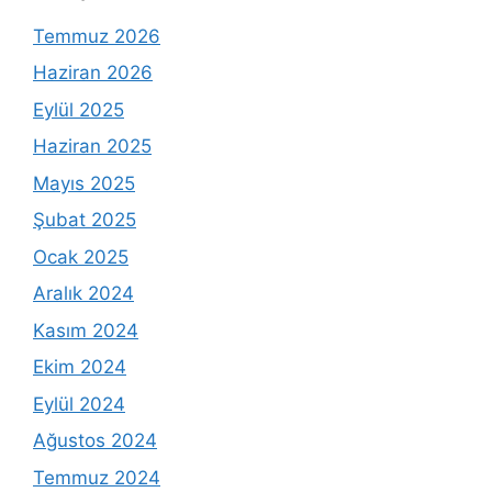
Temmuz 2026
Haziran 2026
Eylül 2025
Haziran 2025
Mayıs 2025
Şubat 2025
Ocak 2025
Aralık 2024
Kasım 2024
Ekim 2024
Eylül 2024
Ağustos 2024
Temmuz 2024