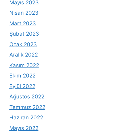
Mayıs 2023
Nisan 2023
Mart 2023
Şubat 2023
Ocak 2023
Aralık 2022
Kasım 2022
Ekim 2022
Eylül 2022
Ağustos 2022
Temmuz 2022
Haziran 2022
Mayıs 2022