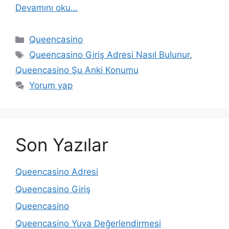
Devamını oku…
Kategoriler
Queencasino
Etiketler
Queencasino Giriş Adresi Nasıl Bulunur
,
Queencasino Şu Anki Konumu
Yorum yap
Son Yazılar
Queencasino Adresi
Queencasino Giriş
Queencasino
Queencasino Yuva Değerlendirmesi