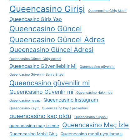
Queencasino Girişi
Queencasino Giriş Mobil
Queencasino Giriş Yap
Queencasino Güncel
Queencasino Güncel Adres
Queencasino Güncel Adresi
Queencasino Güncel Giriş Adresi
Queencasino Güvenilebilir Mi
Queencasino güvenilir
Queencasino Güvenilir Bahis Sitesi
Queencasino güvenilir mi
Queencasino Güvenlir mi
Queencasino Hakkında
Queencasino Instagram
Queencasino hesap
Queencasino Kayıt
Queencasino kayıt prosedürü
queencasino kaç oldu
Queencasino Kuponu
Queencasino Maç İzle
queencasino maç izleme
Queencasino Mobil Giriş
Queencasino mobil uygulaması