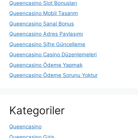
Queencasino Slot Bonusları
Queencasino Mobil Tasarım
Queencasino Sanal Bonus
Queencasino Adres Paylaşımı
Queencasino Şifre Güncelleme
Queencasino Casino Düzenlemeleri
Queencasino Ödeme Yapmak
Queencasino Ödeme Sorunu Yoktur
Kategoriler
Queencasino
Queencasino Giriş