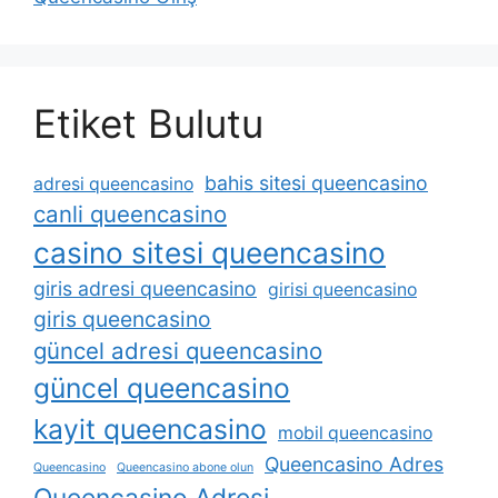
Etiket Bulutu
bahis sitesi queencasino
adresi queencasino
canli queencasino
casino sitesi queencasino
giris adresi queencasino
girisi queencasino
giris queencasino
güncel adresi queencasino
güncel queencasino
kayit queencasino
mobil queencasino
Queencasino Adres
Queencasino
Queencasino abone olun
Queencasino Adresi