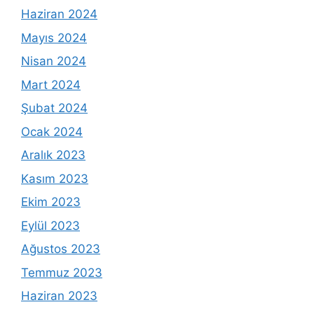
Haziran 2024
Mayıs 2024
Nisan 2024
Mart 2024
Şubat 2024
Ocak 2024
Aralık 2023
Kasım 2023
Ekim 2023
Eylül 2023
Ağustos 2023
Temmuz 2023
Haziran 2023