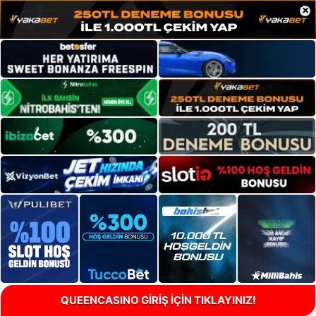
×
QUEENCASINO GİRİŞ İÇİN TIKLAYINIZ!