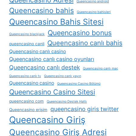
Queencasino android
Queencasino bahis
Queencasino bahisleri
Queencasino Bahis Sitesi
Queencasino bonus
Queencasino blackjack
Queencasino canlı bahis
queencasino canli
Queencasino canlı casino
Queencasino canlı casino oyunları
Queencasino canlı destek
Queencasino canlı maç
Queencasino canlı tv
Queencasino canlı yayın
Queencasino casino
Queencasino Casino Bölümü
Queencasino Casino Sitesi
queencasino com
Queencasino Destek Hattı
queencasino giris twitter
Queencasino erişim
Queencasino Giriş
Queencasino Giriş Adresi