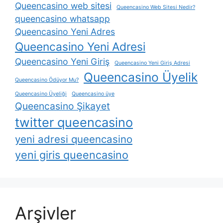
Queencasino web sitesi
Queencasino Web Sitesi Nedir?
queencasino whatsapp
Queencasino Yeni Adres
Queencasino Yeni Adresi
Queencasino Yeni Giriş
Queencasino Yeni Giriş Adresi
Queencasino Üyelik
Queencasino Ödüyor Mu?
Queencasino Üyeliği
Queencasino üye
Queencasino Şikayet
twitter queencasino
yeni adresi queencasino
yeni giris queencasino
Arşivler