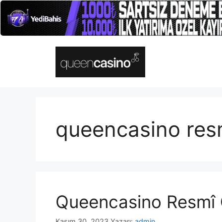
İçeriğe
atla
queencasino resm
Queencasino Resmî G
Kasım 30, 2023
Yazarı:
admin