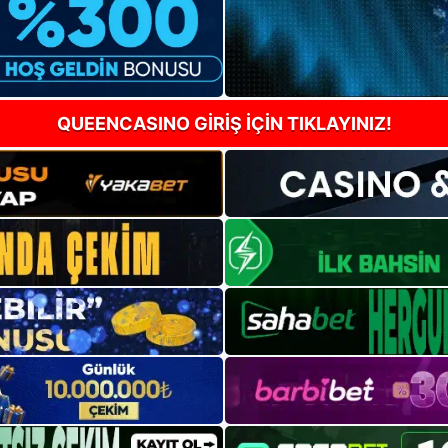
QUEENCASINO GİRİŞ İÇİN TIKLAYINIZ!