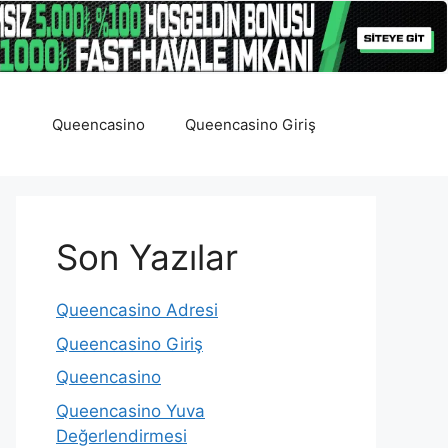
Queencasino
Queencasino Giriş
Son Yazılar
Queencasino Adresi
Queencasino Giriş
Queencasino
Queencasino Yuva
Değerlendirmesi