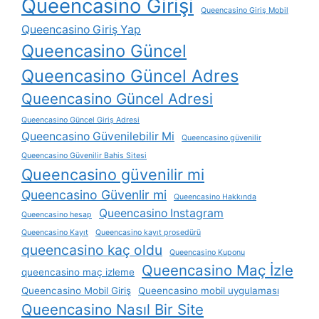
Queencasino Girişi
Queencasino Giriş Mobil
Queencasino Giriş Yap
Queencasino Güncel
Queencasino Güncel Adres
Queencasino Güncel Adresi
Queencasino Güncel Giriş Adresi
Queencasino Güvenilebilir Mi
Queencasino güvenilir
Queencasino Güvenilir Bahis Sitesi
Queencasino güvenilir mi
Queencasino Güvenlir mi
Queencasino Hakkında
Queencasino Instagram
Queencasino hesap
Queencasino Kayıt
Queencasino kayıt prosedürü
queencasino kaç oldu
Queencasino Kuponu
Queencasino Maç İzle
queencasino maç izleme
Queencasino Mobil Giriş
Queencasino mobil uygulaması
Queencasino Nasıl Bir Site