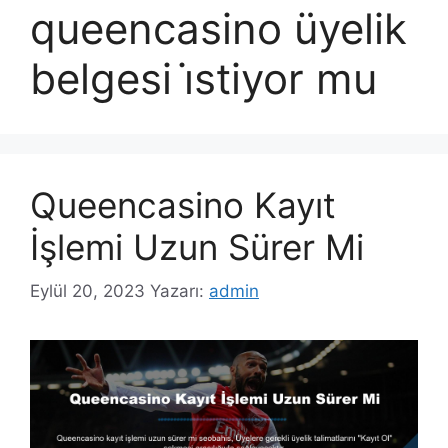
queencasino üyelik
belgesi i̇stiyor mu
Queencasino Kayıt
İşlemi Uzun Sürer Mi
Eylül 20, 2023
Yazarı:
admin