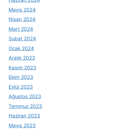
Haziran 2024
Mayıs 2024
Nisan 2024
Mart 2024
Şubat 2024
Ocak 2024
Aralık 2023
Kasım 2023
Ekim 2023
Eylül 2023
Ağustos 2023
Temmuz 2023
Haziran 2023
Mayıs 2023