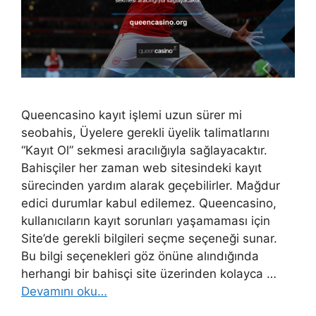
Queencasino kayıt işlemi uzun sürer mi
seobahis, Üyelere gerekli üyelik talimatlarını
“Kayıt Ol” sekmesi aracılığıyla sağlayacaktır.
Bahisçiler her zaman web sitesindeki kayıt
sürecinden yardım alarak geçebilirler. Mağdur
edici durumlar kabul edilemez. Queencasino,
kullanıcıların kayıt sorunları yaşamaması için
Site’de gerekli bilgileri seçme seçeneği sunar.
Bu bilgi seçenekleri göz önüne alındığında
herhangi bir bahisçi site üzerinden kolayca …
Devamını oku…