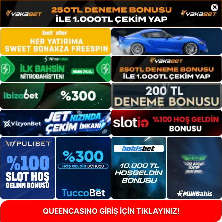
×
QUEENCASINO GİRİŞ İÇİN TIKLAYINIZ!