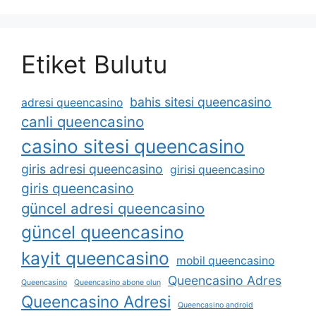
Etiket Bulutu
bahis sitesi queencasino
adresi queencasino
canli queencasino
casino sitesi queencasino
giris adresi queencasino
girisi queencasino
giris queencasino
güncel adresi queencasino
güncel queencasino
kayit queencasino
mobil queencasino
Queencasino Adres
Queencasino
Queencasino abone olun
Queencasino Adresi
Queencasino android