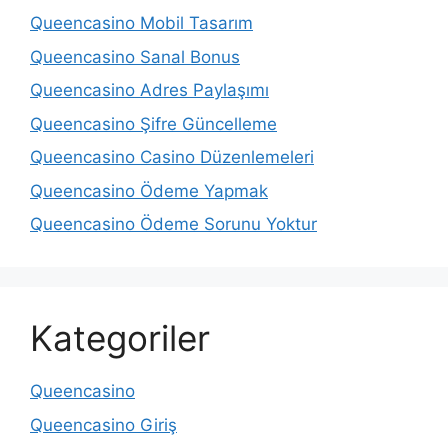
Queencasino Mobil Tasarım
Queencasino Sanal Bonus
Queencasino Adres Paylaşımı
Queencasino Şifre Güncelleme
Queencasino Casino Düzenlemeleri
Queencasino Ödeme Yapmak
Queencasino Ödeme Sorunu Yoktur
Kategoriler
Queencasino
Queencasino Giriş