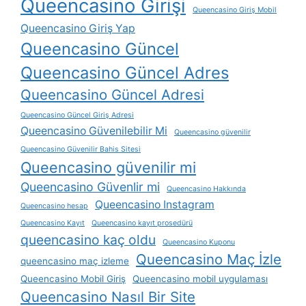
Queencasino Girişi
Queencasino Giriş Mobil
Queencasino Giriş Yap
Queencasino Güncel
Queencasino Güncel Adres
Queencasino Güncel Adresi
Queencasino Güncel Giriş Adresi
Queencasino Güvenilebilir Mi
Queencasino güvenilir
Queencasino Güvenilir Bahis Sitesi
Queencasino güvenilir mi
Queencasino Güvenlir mi
Queencasino Hakkında
Queencasino Instagram
Queencasino hesap
Queencasino Kayıt
Queencasino kayıt prosedürü
queencasino kaç oldu
Queencasino Kuponu
Queencasino Maç İzle
queencasino maç izleme
Queencasino Mobil Giriş
Queencasino mobil uygulaması
Queencasino Nasıl Bir Site