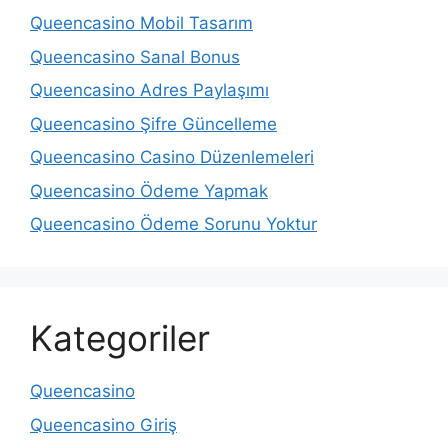
Queencasino Mobil Tasarım
Queencasino Sanal Bonus
Queencasino Adres Paylaşımı
Queencasino Şifre Güncelleme
Queencasino Casino Düzenlemeleri
Queencasino Ödeme Yapmak
Queencasino Ödeme Sorunu Yoktur
Kategoriler
Queencasino
Queencasino Giriş