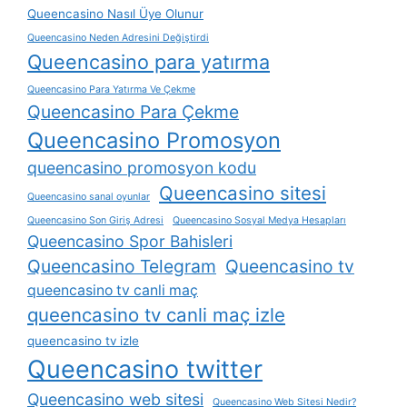
Queencasino Nasıl Üye Olunur
Queencasino Neden Adresini Değiştirdi
Queencasino para yatırma
Queencasino Para Yatırma Ve Çekme
Queencasino Para Çekme
Queencasino Promosyon
queencasino promosyon kodu
Queencasino sitesi
Queencasino sanal oyunlar
Queencasino Son Giriş Adresi
Queencasino Sosyal Medya Hesapları
Queencasino Spor Bahisleri
Queencasino Telegram
Queencasino tv
queencasino tv canli maç
queencasino tv canli maç izle
queencasino tv izle
Queencasino twitter
Queencasino web sitesi
Queencasino Web Sitesi Nedir?