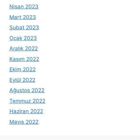
Nisan 2023
Mart 2023
Şubat 2023
Ocak 2023
Aralık 2022
Kasım 2022
Ekim 2022
Eylül 2022
Ağustos 2022
Temmuz 2022
Haziran 2022
Mayıs 2022