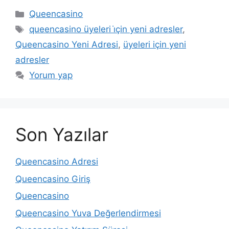
Kategoriler
Queencasino
Etiketler
queencasino üyeleri i̇çin yeni adresler
,
Queencasino Yeni Adresi
,
üyeleri için yeni
adresler
Yorum yap
Son Yazılar
Queencasino Adresi
Queencasino Giriş
Queencasino
Queencasino Yuva Değerlendirmesi