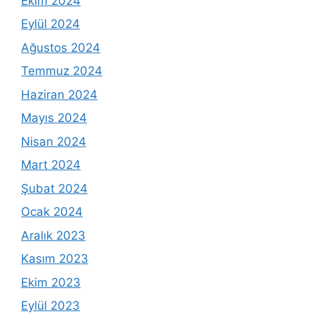
Ekim 2024
Eylül 2024
Ağustos 2024
Temmuz 2024
Haziran 2024
Mayıs 2024
Nisan 2024
Mart 2024
Şubat 2024
Ocak 2024
Aralık 2023
Kasım 2023
Ekim 2023
Eylül 2023