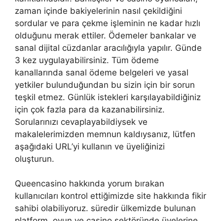
zaman içinde bakiyelerinin nasıl çekildiğini
sordular ve para çekme işleminin ne kadar hızlı
olduğunu merak ettiler. Ödemeler bankalar ve
sanal dijital cüzdanlar aracılığıyla yapılır. Günde
3 kez uygulayabilirsiniz. Tüm ödeme
kanallarında sanal ödeme belgeleri ve yasal
yetkiler bulunduğundan bu sizin için bir sorun
teşkil etmez. Günlük istekleri karşılayabildiğiniz
için çok fazla para da kazanabilirsiniz.
Sorularınızı cevaplayabildiysek ve
makalelerimizden memnun kaldıysanız, lütfen
aşağıdaki URL’yi kullanın ve üyeliğinizi
oluşturun.
Queencasino hakkında yorum bırakan
kullanıcıları kontrol ettiğimizde site hakkında fikir
sahibi olabiliyoruz. süredir ülkemizde bulunan
platform, oyun ve casino sektöründe üyelerine