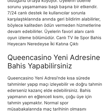
olduğunu ortaya koyuyor. Üyelerin ödeme
sorunu yaşamaması başlı başına bir etkendir.
7/24 canlı destek ile kullanıcılar sorunla
karşılaştıklarında anında geri bildirim alabilirler,
böylece kaliteden ödün vermeden hizmetlerine
devam edebilirler. Üyelerin favori alanı canlı
oyun izleme bölümüdür. Canlı TV ile Spor Bahis
Heyecanı Neredeyse İki Katına Çıktı
Queencasino Yeni Adresine
Bahis Yapabilirsiniz
Queencasino Yeni Adresi’nde kısa sürede
tahminler yapıp maçı izleyebilir ve doğru tahmin
ederseniz kazanç elde edebilirsiniz. Bahis
yapmanın en eğlenceli kısmı, çoğu üye için
tahmin yapmaktır. Normal spor
müsabakalarında maç tarihinin olmasını