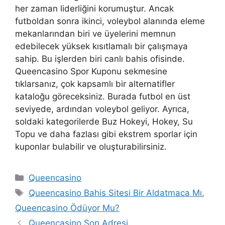
her zaman liderliğini korumuştur. Ancak
futboldan sonra ikinci, voleybol alanında eleme
mekanlarından biri ve üyelerini memnun
edebilecek yüksek kısıtlamalı bir çalışmaya
sahip. Bu işlerden biri canlı bahis ofisinde.
Queencasino Spor Kuponu sekmesine
tıklarsanız, çok kapsamlı bir alternatifler
kataloğu göreceksiniz. Burada futbol en üst
seviyede, ardından voleybol geliyor. Ayrıca,
soldaki kategorilerde Buz Hokeyi, Hokey, Su
Topu ve daha fazlası gibi ekstrem sporlar için
kuponlar bulabilir ve oluşturabilirsiniz.
Kategoriler
Queencasino
Etiketler
Queencasino Bahis Sitesi Bir Aldatmaca Mı
,
Queencasino Ödüyor Mu?
Yazı
Queencasino Son Adresi