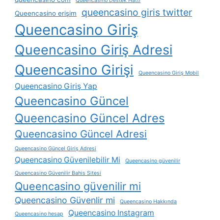
Queencasino Destek Hattı
queencasino giris twitter
Queencasino erişim
Queencasino Giriş
Queencasino Giriş Adresi
Queencasino Girişi
Queencasino Giriş Mobil
Queencasino Giriş Yap
Queencasino Güncel
Queencasino Güncel Adres
Queencasino Güncel Adresi
Queencasino Güncel Giriş Adresi
Queencasino Güvenilebilir Mi
Queencasino güvenilir
Queencasino Güvenilir Bahis Sitesi
Queencasino güvenilir mi
Queencasino Güvenlir mi
Queencasino Hakkında
Queencasino Instagram
Queencasino hesap