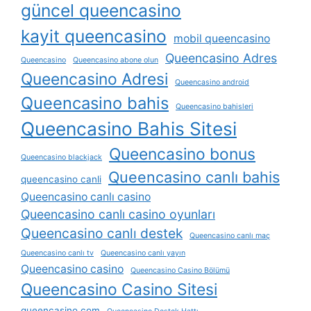
güncel queencasino
kayit queencasino
mobil queencasino
Queencasino Adres
Queencasino
Queencasino abone olun
Queencasino Adresi
Queencasino android
Queencasino bahis
Queencasino bahisleri
Queencasino Bahis Sitesi
Queencasino bonus
Queencasino blackjack
Queencasino canlı bahis
queencasino canli
Queencasino canlı casino
Queencasino canlı casino oyunları
Queencasino canlı destek
Queencasino canlı maç
Queencasino canlı tv
Queencasino canlı yayın
Queencasino casino
Queencasino Casino Bölümü
Queencasino Casino Sitesi
queencasino com