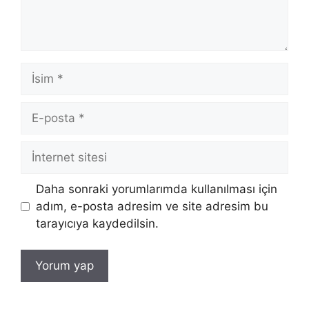
İsim
E-
posta
İnternet
sitesi
Daha sonraki yorumlarımda kullanılması için
adım, e-posta adresim ve site adresim bu
tarayıcıya kaydedilsin.