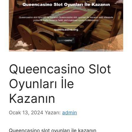
Queencasino Slot
Oyunları İle
Kazanın
Ocak 13, 2024
Yazarı:
admin
Queencasino slot oyunları ile kazanın