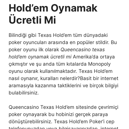
Hold’em Oynamak
Ücretli Mi
Bilindiği gibi Texas Hold’em tüm dünyadaki
poker oyuncuları arasında en popüler stildir. Bu
poker oyunu ilk olarak
Queencasino texas
hold’em oynamak ücretli mi
Amerika’da ortaya
çıkmıştır ve şu anda tüm kıtalarda Monopoly
oyunu olarak kullanılmaktadır. Texas Hold’em
nasıl oynanır, kuralları nelerdir?Basit bir internet
aramasıyla kazanma taktiklerini ve birçok bilgiyi
bulabilirsiniz.
Queencasino Texas Hold’em sitesinde çevrimiçi
poker oynayarak bu hobinizi gerçek paraya
dönüştürebilirsiniz. Texas Hold’em Poker’i cep
telefonunuzdan veya bilgisayarınızdan, internet