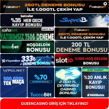
×
QUEENCASINO GİRİŞ İÇİN TIKLAYINIZ!