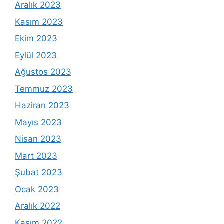
Aralık 2023
Kasım 2023
Ekim 2023
Eylül 2023
Ağustos 2023
Temmuz 2023
Haziran 2023
Mayıs 2023
Nisan 2023
Mart 2023
Şubat 2023
Ocak 2023
Aralık 2022
Kasım 2022