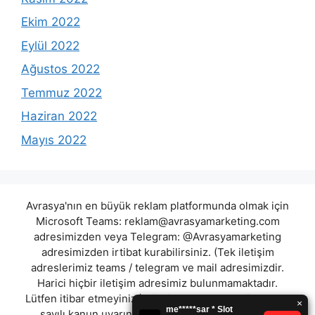
Ekim 2022
Eylül 2022
Ağustos 2022
Temmuz 2022
Haziran 2022
Mayıs 2022
Avrasya'nın en büyük reklam platformunda olmak için
Microsoft Teams:
reklam@avrasyamarketing.com
adresimizden veya Telegram: @Avrasyamarketing
adresimizden irtibat kurabilirsiniz. (Tek iletişim
adreslerimiz teams / telegram ve mail adresimizdir.
Harici hiçbir iletişim adresimiz bulunmamaktadır.
Lütfen itibar etmeyiniz.) Türkiye yasalarına göre 7258
sayılı kanun uyarınca yasa dışı bahis oynamanın