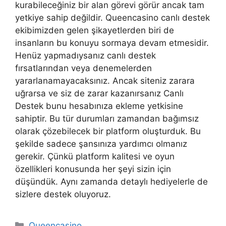
kurabileceğiniz bir alan görevi görür ancak tam
yetkiye sahip değildir. Queencasino canlı destek
ekibimizden gelen şikayetlerden biri de
insanların bu konuyu sormaya devam etmesidir.
Henüz yapmadıysanız canlı destek
fırsatlarından veya denemelerden
yararlanamayacaksınız. Ancak siteniz zarara
uğrarsa ve siz de zarar kazanırsanız Canlı
Destek bunu hesabınıza ekleme yetkisine
sahiptir. Bu tür durumları zamandan bağımsız
olarak çözebilecek bir platform oluşturduk. Bu
şekilde sadece şansınıza yardımcı olmanız
gerekir. Çünkü platform kalitesi ve oyun
özellikleri konusunda her şeyi sizin için
düşündük. Aynı zamanda detaylı hediyelerle de
sizlere destek oluyoruz.
Kategoriler
Queencasino