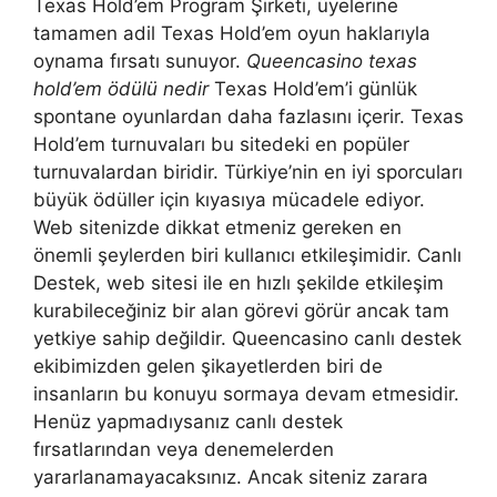
Texas Hold’em Program Şirketi, üyelerine
tamamen adil Texas Hold’em oyun haklarıyla
oynama fırsatı sunuyor.
Queencasino texas
hold’em ödülü nedir
Texas Hold’em’i günlük
spontane oyunlardan daha fazlasını içerir. Texas
Hold’em turnuvaları bu sitedeki en popüler
turnuvalardan biridir. Türkiye’nin en iyi sporcuları
büyük ödüller için kıyasıya mücadele ediyor.
Web sitenizde dikkat etmeniz gereken en
önemli şeylerden biri kullanıcı etkileşimidir. Canlı
Destek, web sitesi ile en hızlı şekilde etkileşim
kurabileceğiniz bir alan görevi görür ancak tam
yetkiye sahip değildir. Queencasino canlı destek
ekibimizden gelen şikayetlerden biri de
insanların bu konuyu sormaya devam etmesidir.
Henüz yapmadıysanız canlı destek
fırsatlarından veya denemelerden
yararlanamayacaksınız. Ancak siteniz zarara