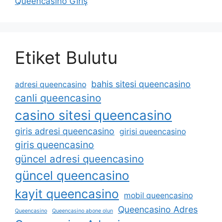
Queencasino Giriş
Etiket Bulutu
bahis sitesi queencasino
adresi queencasino
canli queencasino
casino sitesi queencasino
giris adresi queencasino
girisi queencasino
giris queencasino
güncel adresi queencasino
güncel queencasino
kayit queencasino
mobil queencasino
Queencasino Adres
Queencasino
Queencasino abone olun