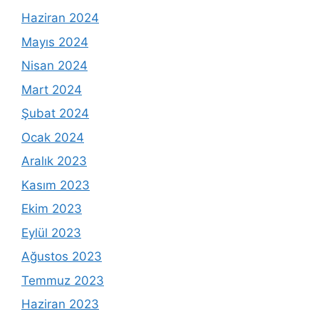
Haziran 2024
Mayıs 2024
Nisan 2024
Mart 2024
Şubat 2024
Ocak 2024
Aralık 2023
Kasım 2023
Ekim 2023
Eylül 2023
Ağustos 2023
Temmuz 2023
Haziran 2023