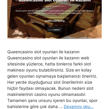
Queencasino slot oyunları ile kazanın
Queencasino slot oyunları ile kazanın web
sitesinde yüzlerce, hatta binlerce farklı slot
makinesi oyunu bulabilirsiniz. Size en kolay
gelen oyunları oynamaya başlamanızı öneririz.
Her yerde duyduğunuz slot önerilerinin size
hiçbir faydası olmayacak. Bunun nedeni slot
makinelerinin casino oyunu olmamasıdır.
Tamamen şans unsuru içeren bu oyunlar, spor
bahislerine göre çok daha …
Devamını oku…