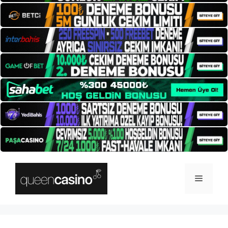
İçeriğe
atla
Menü