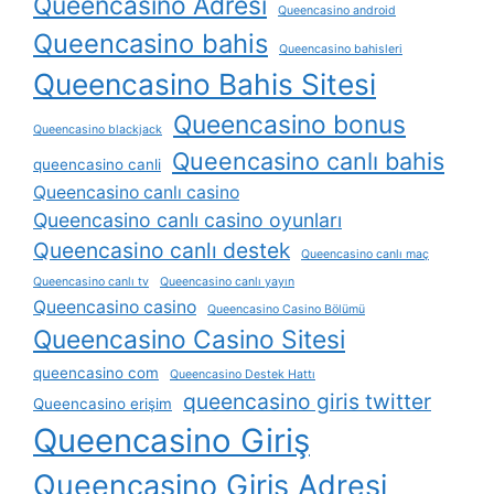
Queencasino Adresi
Queencasino android
Queencasino bahis
Queencasino bahisleri
Queencasino Bahis Sitesi
Queencasino bonus
Queencasino blackjack
Queencasino canlı bahis
queencasino canli
Queencasino canlı casino
Queencasino canlı casino oyunları
Queencasino canlı destek
Queencasino canlı maç
Queencasino canlı tv
Queencasino canlı yayın
Queencasino casino
Queencasino Casino Bölümü
Queencasino Casino Sitesi
queencasino com
Queencasino Destek Hattı
queencasino giris twitter
Queencasino erişim
Queencasino Giriş
Queencasino Giriş Adresi