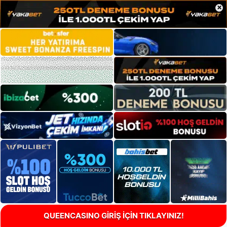
×
QUEENCASINO GİRİŞ İÇİN TIKLAYINIZ!