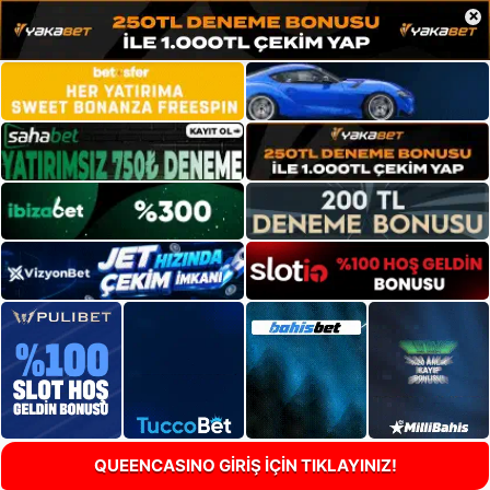
×
QUEENCASINO GİRİŞ İÇİN TIKLAYINIZ!