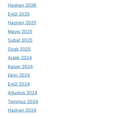
Haziran 2026
Eylül 2025
Haziran 2025
Mayıs 2025
Şubat 2025
Ocak 2025
Aralık 2024
Kasım 2024
Ekim 2024
Eylül 2024
Ağustos 2024
Temmuz 2024
Haziran 2024