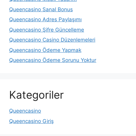
Queencasino Sanal Bonus
Queencasino Adres Paylaşımı
Queencasino Şifre Güncelleme
Queencasino Casino Düzenlemeleri
Queencasino Ödeme Yapmak
Queencasino Ödeme Sorunu Yoktur
Kategoriler
Queencasino
Queencasino Giriş