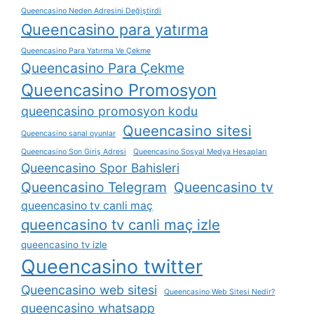
Queencasino Neden Adresini Değiştirdi
Queencasino para yatırma
Queencasino Para Yatırma Ve Çekme
Queencasino Para Çekme
Queencasino Promosyon
queencasino promosyon kodu
Queencasino sitesi
Queencasino sanal oyunlar
Queencasino Son Giriş Adresi
Queencasino Sosyal Medya Hesapları
Queencasino Spor Bahisleri
Queencasino Telegram
Queencasino tv
queencasino tv canli maç
queencasino tv canli maç izle
queencasino tv izle
Queencasino twitter
Queencasino web sitesi
Queencasino Web Sitesi Nedir?
queencasino whatsapp