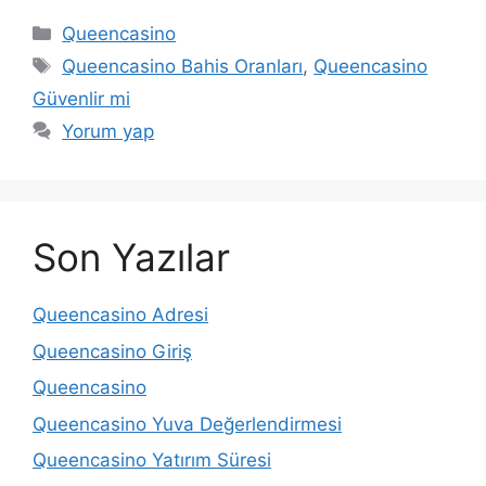
Kategoriler
Queencasino
Etiketler
Queencasino Bahis Oranları
,
Queencasino
Güvenlir mi
Yorum yap
Son Yazılar
Queencasino Adresi
Queencasino Giriş
Queencasino
Queencasino Yuva Değerlendirmesi
Queencasino Yatırım Süresi