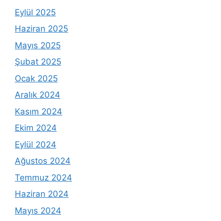
Eylül 2025
Haziran 2025
Mayıs 2025
Şubat 2025
Ocak 2025
Aralık 2024
Kasım 2024
Ekim 2024
Eylül 2024
Ağustos 2024
Temmuz 2024
Haziran 2024
Mayıs 2024