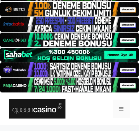
İçeriğe
atla
Menü