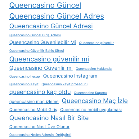
Queencasino Güncel
Queencasino Güncel Adres
Queencasino Güncel Adresi
Queencasino Güncel Giriş Adresi
Queencasino Güvenilebilir Mi
Queencasino güvenilir
Queencasino Güvenilir Bahis Sitesi
Queencasino güvenilir mi
Queencasino Güvenlir mi
Queencasino Hakkında
Queencasino Instagram
Queencasino hesap
Queencasino Kayıt
Queencasino kayıt prosedürü
queencasino kaç oldu
Queencasino Kuponu
Queencasino Maç İzle
queencasino maç izleme
Queencasino Mobil Giriş
Queencasino mobil uygulaması
Queencasino Nasıl Bir Site
Queencasino Nasıl Üye Olunur
Queencasino Neden Adresini Değiştirdi