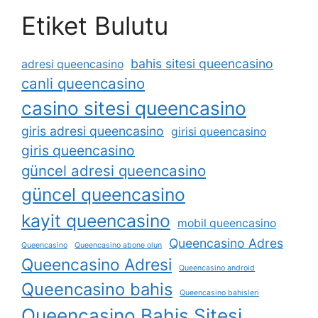
Etiket Bulutu
bahis sitesi queencasino
adresi queencasino
canli queencasino
casino sitesi queencasino
giris adresi queencasino
girisi queencasino
giris queencasino
güncel adresi queencasino
güncel queencasino
kayit queencasino
mobil queencasino
Queencasino Adres
Queencasino
Queencasino abone olun
Queencasino Adresi
Queencasino android
Queencasino bahis
Queencasino bahisleri
Queencasino Bahis Sitesi