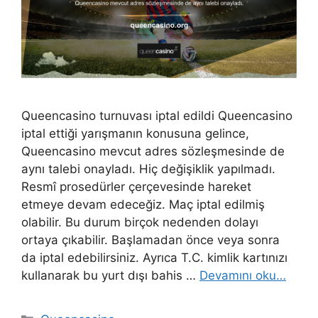
Queencasino turnuvası iptal edildi Queencasino
iptal ettiği yarışmanın konusuna gelince,
Queencasino mevcut adres sözleşmesinde de
aynı talebi onayladı. Hiç değişiklik yapılmadı.
Resmî prosedürler çerçevesinde hareket
etmeye devam edeceğiz. Maç iptal edilmiş
olabilir. Bu durum birçok nedenden dolayı
ortaya çıkabilir. Başlamadan önce veya sonra
da iptal edebilirsiniz. Ayrıca T.C. kimlik kartınızı
kullanarak bu yurt dışı bahis …
Devamını oku…
Kategoriler