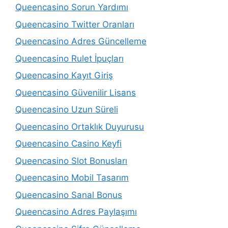
Queencasino Sorun Yardımı
Queencasino Twitter Oranları
Queencasino Adres Güncelleme
Queencasino Rulet İpuçları
Queencasino Kayıt Giriş
Queencasino Güvenilir Lisans
Queencasino Uzun Süreli
Queencasino Ortaklık Duyurusu
Queencasino Casino Keyfi
Queencasino Slot Bonusları
Queencasino Mobil Tasarım
Queencasino Sanal Bonus
Queencasino Adres Paylaşımı