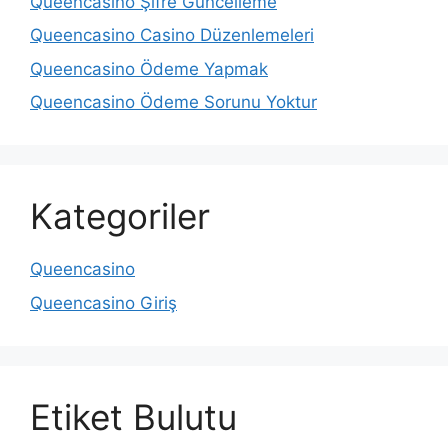
Queencasino Şifre Güncelleme
Queencasino Casino Düzenlemeleri
Queencasino Ödeme Yapmak
Queencasino Ödeme Sorunu Yoktur
Kategoriler
Queencasino
Queencasino Giriş
Etiket Bulutu