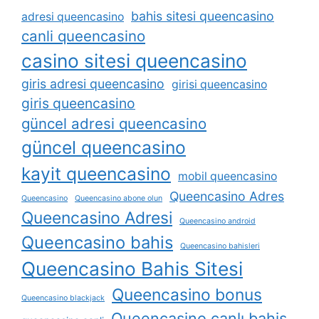
bahis sitesi queencasino
adresi queencasino
canli queencasino
casino sitesi queencasino
giris adresi queencasino
girisi queencasino
giris queencasino
güncel adresi queencasino
güncel queencasino
kayit queencasino
mobil queencasino
Queencasino Adres
Queencasino
Queencasino abone olun
Queencasino Adresi
Queencasino android
Queencasino bahis
Queencasino bahisleri
Queencasino Bahis Sitesi
Queencasino bonus
Queencasino blackjack
Queencasino canlı bahis